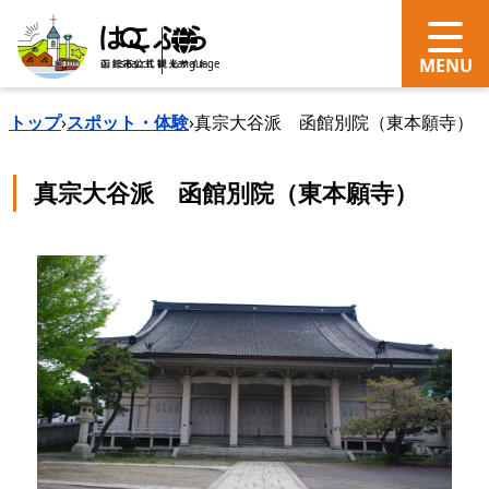
search
Language
トップ
›
スポット・体験
›
真宗大谷派 函館別院（東本願寺）
真宗大谷派 函館別院（東本願寺）