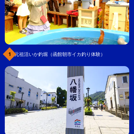
元祖活いか釣堀（函館朝市イカ釣り体験）