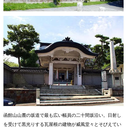
函館山山麓の坂道で最も広い幅員の二十間坂沿い。日射し
を受けて黒光りする瓦屋根の建物が威風堂々とそびえてい