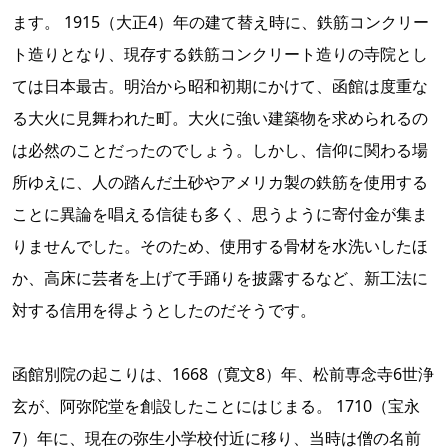
ます。 1915（大正4）年の建て替え時に、鉄筋コンクリー
ト造りとなり、現存する鉄筋コンクリート造りの寺院とし
ては日本最古。明治から昭和初期にかけて、函館は度重な
る大火に見舞われた町。大火に強い建築物を求められるの
は必然のことだったのでしょう。しかし、信仰に関わる場
所ゆえに、人の踏んだ土砂やアメリカ製の鉄筋を使用する
ことに異論を唱える信徒も多く、思うように寄付金が集ま
りませんでした。そのため、使用する骨材を水洗いしたほ
か、高床に芸者を上げて手踊りを披露するなど、新工法に
対する信用を得ようとしたのだそうです。
函館別院の起こりは、1668（寛文8）年、松前専念寺6世浄
玄が、阿弥陀堂を創設したことにはじまる。 1710（宝永
7）年に、現在の弥生小学校付近に移り、当時は僧の名前