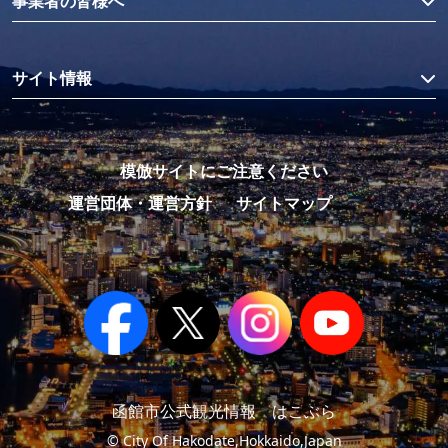
事業者の皆様へ
サイト情報
模倣サイトにご注意ください
運営団体・運営方針
サイトマップ
函館市公式観光情報 はこぶら
© City Of Hakodate,Hokkaido,Japan