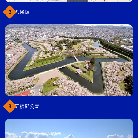
八幡坂
五稜郭公園