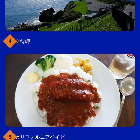
立待岬
カリフォルニアベイビー