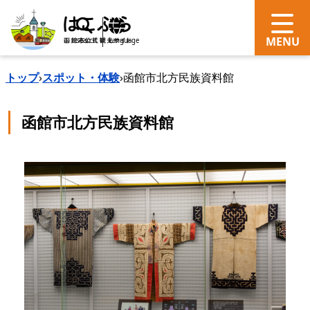
search
Language
トップ
›
スポット・体験
›
函館市北方民族資料館
函館市北方民族資料館