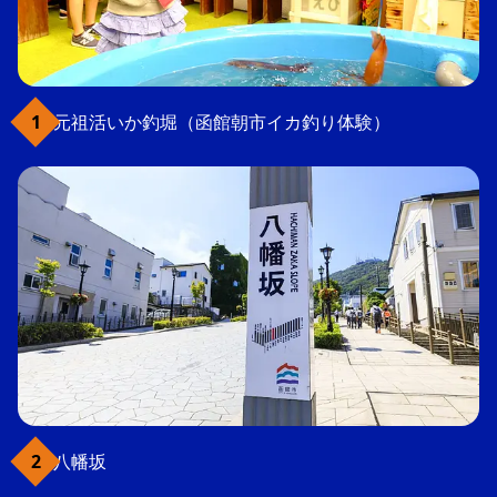
元祖活いか釣堀（函館朝市イカ釣り体験）
八幡坂