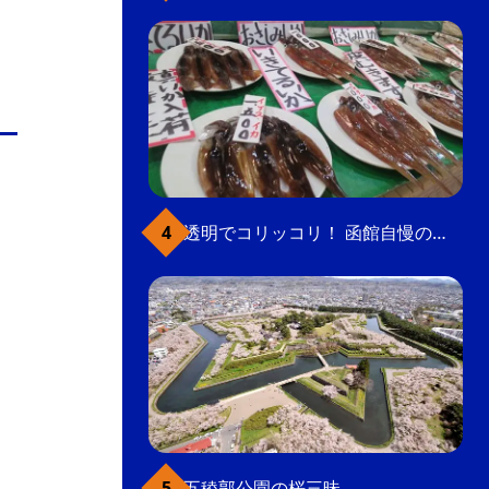
透明でコリッコリ！ 函館自慢のいかをどうぞ
五稜郭公園の桜三昧