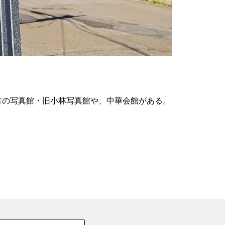
の
要
ベ
ト
イ
ン
古の写真館・旧小林写真館や、中華会館がある。
検