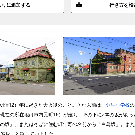
入りに追加する
行き方を検
（明治12）年に起きた大火後のこと。それ以前は、
弥生小学校
の
現在の所在地は市内元町16）が建ち、その下に2本の坂があっ
の坂」、またはそばに住む町年寄の名前から「白鳥坂」。また
愛宕坂」と称していました。