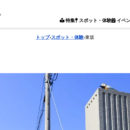
e
特集
スポット・体験
イベ
トップ
›
スポット・体験
›
東坂