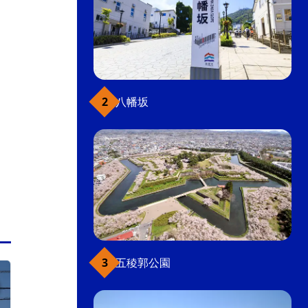
八幡坂
五稜郭公園
ベイエリア