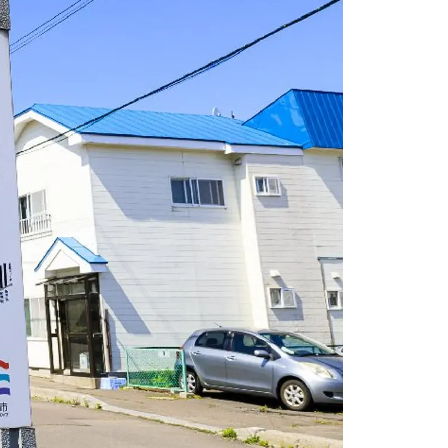
情
特
モ
ル
ー
ア
セ
イ
ン
年