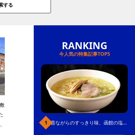
索する
今人気の特集記事TOP5
敷
た
昔ながらのすっきり味、函館の塩ラーメン
、