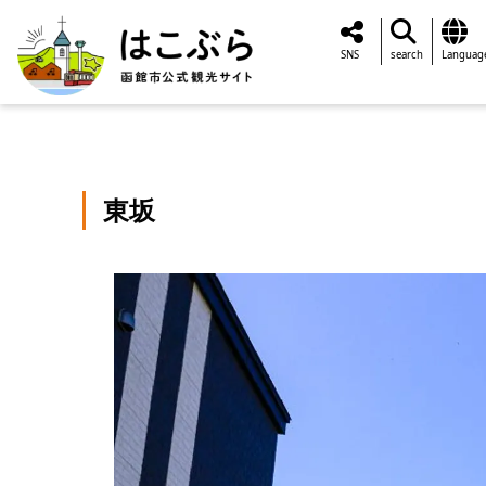
SNS
search
Languag
東坂