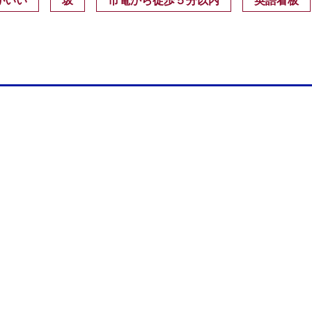
がいい
坂
市電から徒歩５分以内
英語看板