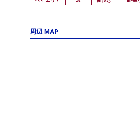
ベイエリア
坂
街歩き
眺望
周辺 MAP