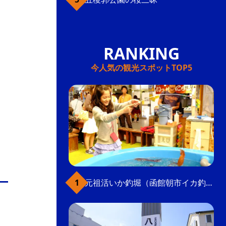
今人気の観光スポットTOP5
元祖活いか釣堀（函館朝市イカ釣り体験）