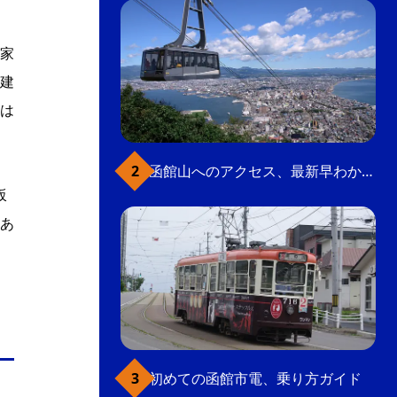
家
建
は
函館山へのアクセス、最新早わかりガイド
坂
あ
初めての函館市電、乗り方ガイド