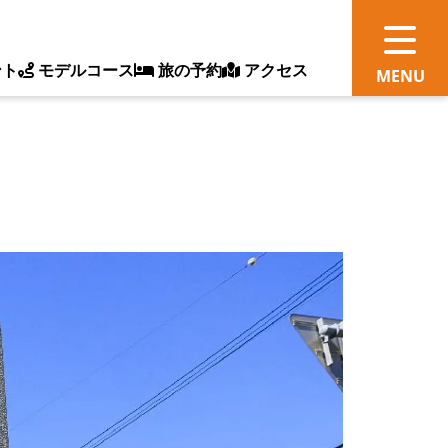
ント
モデルコース
旅の予約
アクセス
観
情
ス
ッ
ト
体
新