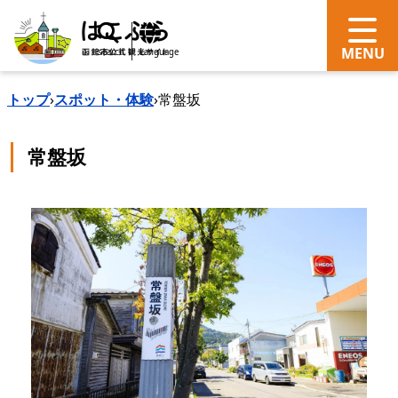
search
Language
トップ
›
スポット・体験
›
常盤坂
常盤坂