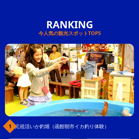
今人気の観光スポットTOP5
元祖活いか釣堀（函館朝市イカ釣り体験）