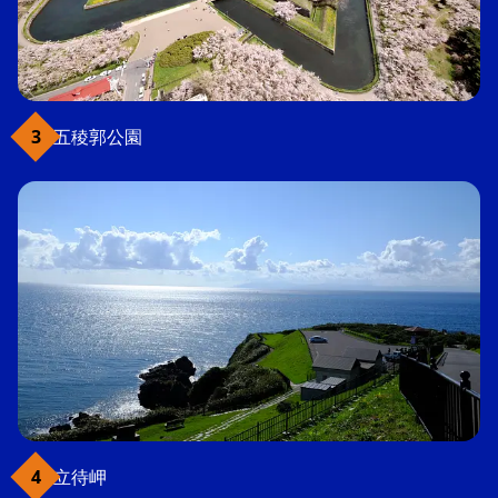
五稜郭公園
立待岬