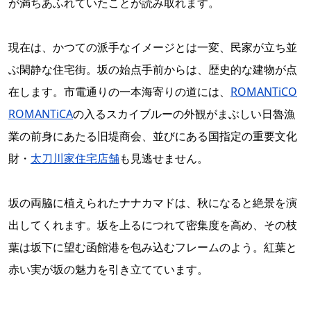
が満ちあふれていたことが読み取れます。
現在は、かつての派手なイメージとは一変、民家が立ち並
ぶ閑静な住宅街。坂の始点手前からは、歴史的な建物が点
在します。市電通りの一本海寄りの道には、
ROMANTiCO
ROMANTiCA
の入るスカイブルーの外観がまぶしい日魯漁
業の前身にあたる旧堤商会、並びにある国指定の重要文化
財・
太刀川家住宅店舗
も見逃せません。
坂の両脇に植えられたナナカマドは、秋になると絶景を演
出してくれます。坂を上るにつれて密集度を高め、その枝
葉は坂下に望む函館港を包み込むフレームのよう。紅葉と
赤い実が坂の魅力を引き立てています。