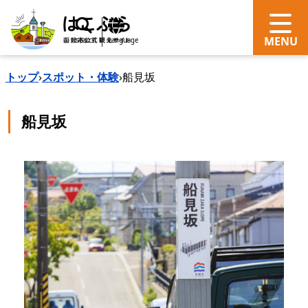
search
Language
トップ
›
スポット・体験
›
船見坂
船見坂