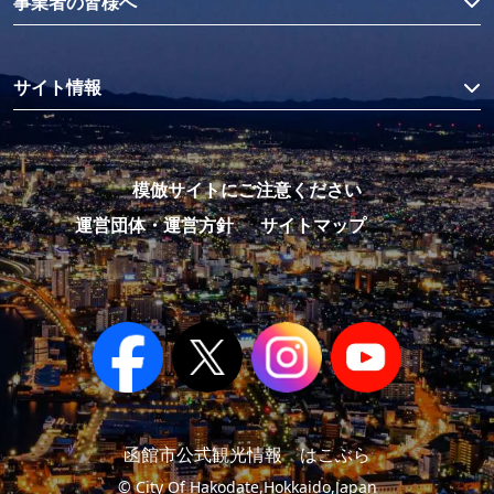
事業者の皆様へ
サイト情報
模倣サイトにご注意ください
運営団体・運営方針
サイトマップ
函館市公式観光情報 はこぶら
© City Of Hakodate,Hokkaido,Japan