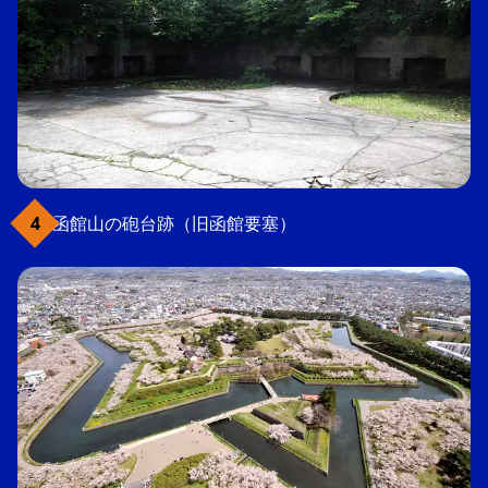
函館山の砲台跡（旧函館要塞）