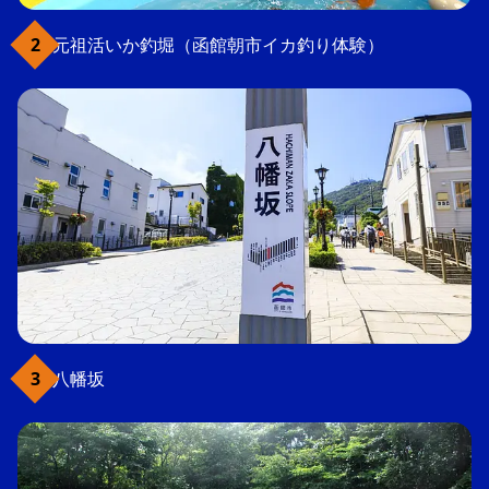
元祖活いか釣堀（函館朝市イカ釣り体験）
八幡坂