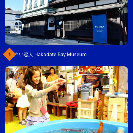
白い恋人 Hakodate Bay Museum