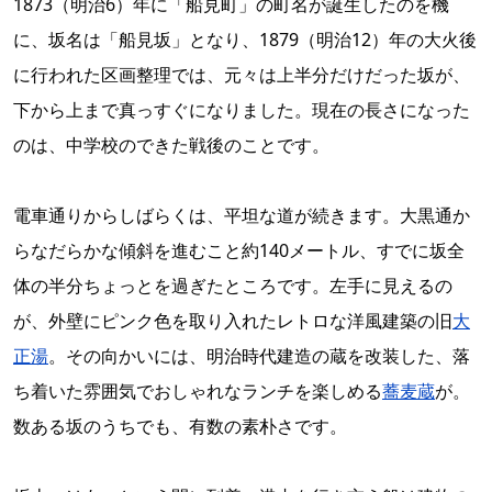
1873（明治6）年に「船見町」の町名が誕生したのを機
に、坂名は「船見坂」となり、1879（明治12）年の大火後
に行われた区画整理では、元々は上半分だけだった坂が、
下から上まで真っすぐになりました。現在の長さになった
のは、中学校のできた戦後のことです。
電車通りからしばらくは、平坦な道が続きます。大黒通か
らなだらかな傾斜を進むこと約140メートル、すでに坂全
体の半分ちょっとを過ぎたところです。左手に見えるの
が、外壁にピンク色を取り入れたレトロな洋風建築の旧
大
正湯
。その向かいには、明治時代建造の蔵を改装した、落
ち着いた雰囲気でおしゃれなランチを楽しめる
蕎麦蔵
が。
数ある坂のうちでも、有数の素朴さです。