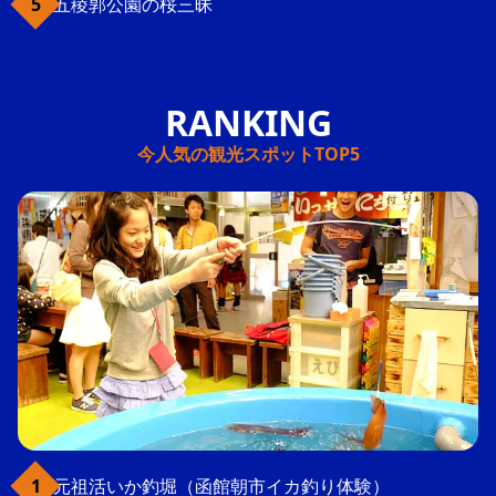
五稜郭公園の桜三昧
今人気の観光スポットTOP5
元祖活いか釣堀（函館朝市イカ釣り体験）