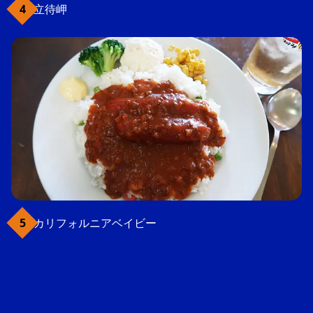
立待岬
カリフォルニアベイビー