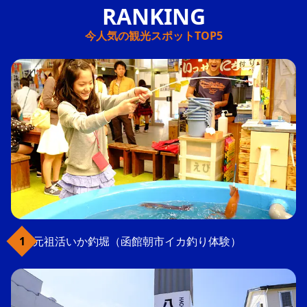
今人気の観光スポットTOP5
元祖活いか釣堀（函館朝市イカ釣り体験）