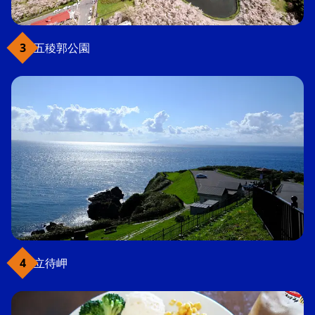
五稜郭公園
立待岬