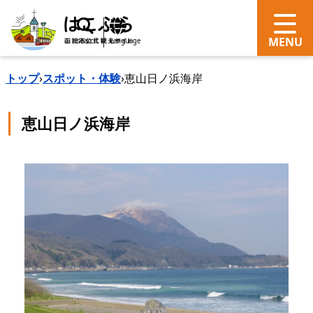
search
Language
トップ
›
スポット・体験
›
恵山日ノ浜海岸
恵山日ノ浜海岸