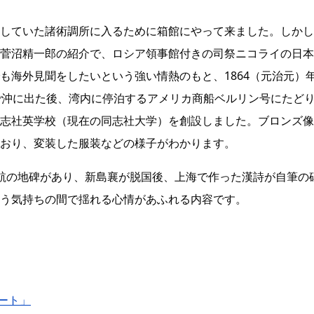
していた諸術調所に入るために箱館にやって来ました。しかし
菅沼精一郎の紹介で、ロシア領事館付きの司祭ニコライの日本
も海外見聞をしたいという強い情熱のもと、1864（元治元）年
で沖に出た後、湾内に停泊するアメリカ商船ベルリン号にたど
志社英学校（現在の同志社大学）を創設しました。ブロンズ像
おり、変装した服装などの様子がわかります。
航の地碑があり、新島襄が脱国後、上海で作った漢詩が自筆の
う気持ちの間で揺れる心情があふれる内容です。
リート」