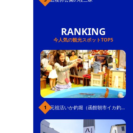
今人気の観光スポットTOP5
元祖活いか釣堀（函館朝市イカ釣り体験）