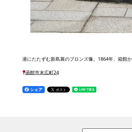
港にたたずむ新島襄のブロンズ像。1864年、箱
函館市末広町24
シェア