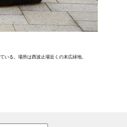
の
要
ベ
ト
イ
ン
している。場所は西波止場近くの末広緑地。
検