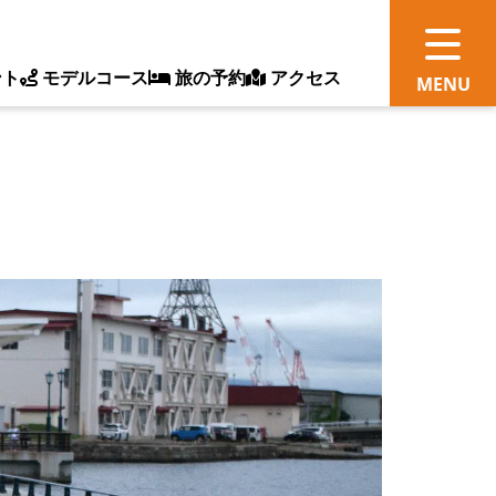
ント
モデルコース
旅の予約
アクセス
観
情
ス
ッ
ト
体
新