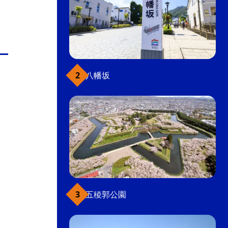
八幡坂
五稜郭公園