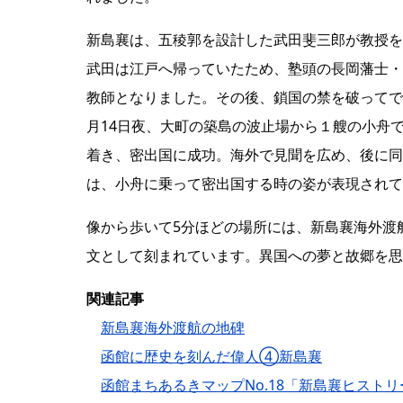
新島襄は、五稜郭を設計した武田斐三郎が教授を
武田は江戸へ帰っていたため、塾頭の長岡藩士・
教師となりました。その後、鎖国の禁を破ってで
月14日夜、大町の築島の波止場から１艘の小舟
着き、密出国に成功。海外で見聞を広め、後に同
は、小舟に乗って密出国する時の姿が表現されて
像から歩いて5分ほどの場所には、新島襄海外渡
文として刻まれています。異国への夢と故郷を思
関連記事
新島襄海外渡航の地碑
函館に歴史を刻んだ偉人④新島襄
函館まちあるきマップNo.18「新島襄ヒスト