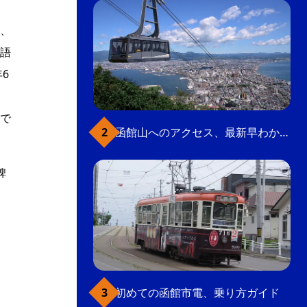
、
語
6
り
で
函館山へのアクセス、最新早わかりガイド
碑
初めての函館市電、乗り方ガイド