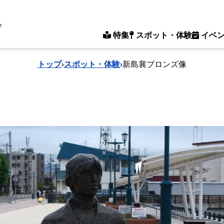
e
特集
スポット・体験
イベ
トップ
›
スポット・体験
›
新島襄ブロンズ像