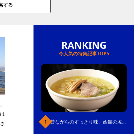
索する
今人気の特集記事TOP5
、
は
昔ながらのすっきり味、函館の塩ラーメン
立さ