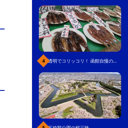
透明でコリッコリ！ 函館自慢のいかをどうぞ
五稜郭公園の桜三昧