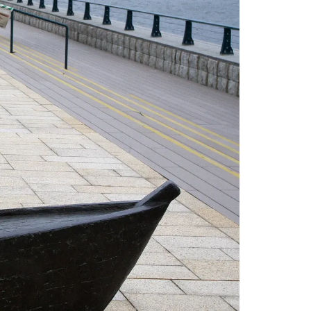
情
特
モ
ル
ー
ア
セ
イ
ン
年