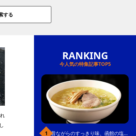
索する
今人気の特集記事TOP5
れ
し
昔ながらのすっきり味、函館の塩ラーメン