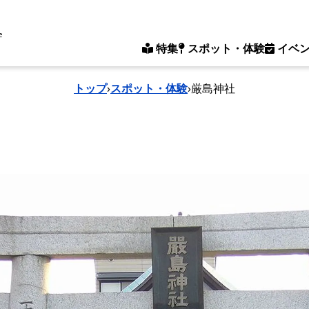
e
特集
スポット・体験
イベ
トップ
›
スポット・体験
›
厳島神社