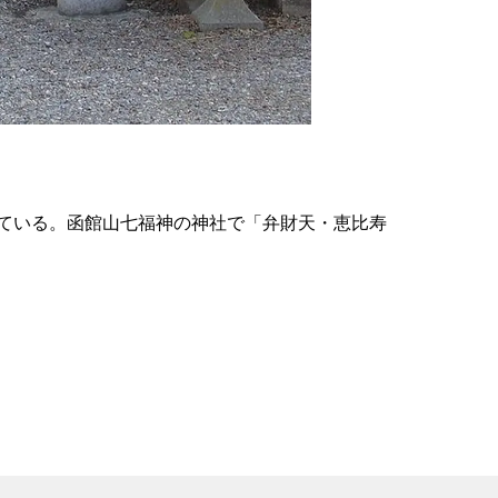
の
要
ベ
ト
イ
ン
ている。函館山七福神の神社で「弁財天・恵比寿
検