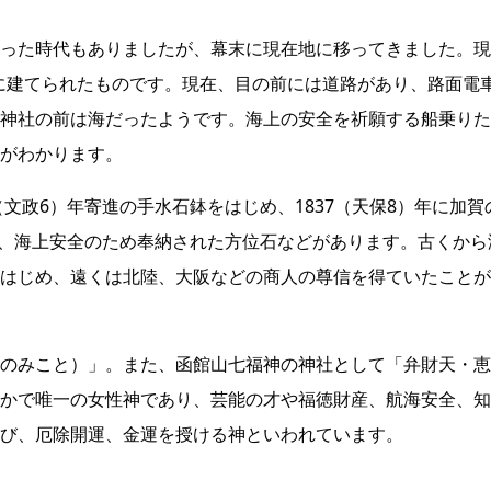
った時代もありましたが、幕末に現在地に移ってきました。現
代に建てられたものです。現在、目の前には道路があり、路面電
神社の前は海だったようです。海上の安全を祈願する船乗りた
がわかります。
（文政6）年寄進の手水石鉢をはじめ、1837（天保8）年に加賀
）年、海上安全のため奉納された方位石などがあります。古くから
はじめ、遠くは北陸、大阪などの商人の尊信を得ていたことが
のみこと）」。また、函館山七福神の神社として「弁財天・恵
かで唯一の女性神であり、芸能の才や福徳財産、航海安全、知
結び、厄除開運、金運を授ける神といわれています。