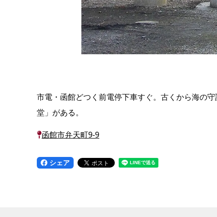
市電・函館どつく前電停下車すぐ。古くから海の守
堂」がある。
函館市弁天町9-9
シェア