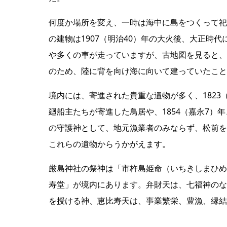
何度か場所を変え、一時は海中に島をつくって祀
の建物は1907（明治40）年の大火後、大正時
や多くの車が走っていますが、古地図を見ると、
のため、陸に背を向け海に向いて建っていたこと
境内には、寄進された貴重な遺物が多く、1823
廻船主たちが寄進した鳥居や、1854（嘉永7
の守護神として、地元漁業者のみならず、松前を
これらの遺物からうかがえます。
厳島神社の祭神は「市杵島姫命（いちきしまひめ
寿堂」が境内にあります。弁財天は、七福神のな
を授ける神、恵比寿天は、事業繁栄、豊漁、縁