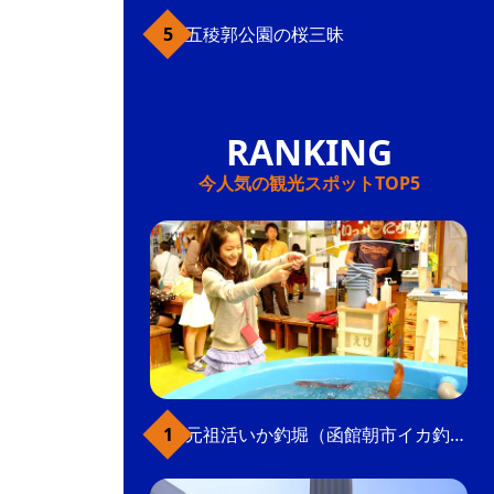
五稜郭公園の桜三昧
今人気の観光スポットTOP5
元祖活いか釣堀（函館朝市イカ釣り体験）