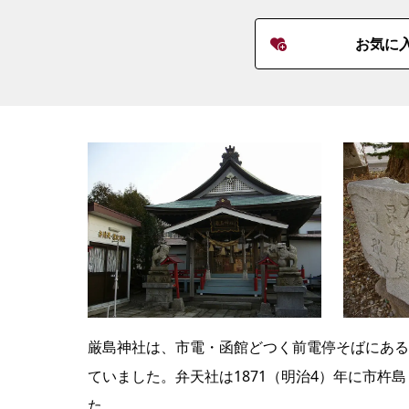
お気に
厳島神社は、市電・函館どつく前電停そばにある
ていました。弁天社は1871（明治4）年に市
た。