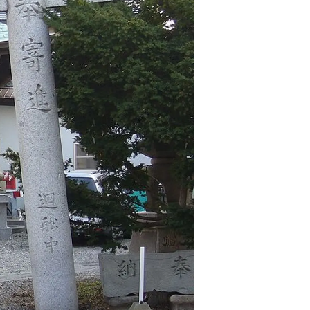
情
特
モ
ル
ー
ア
セ
イ
ン
年