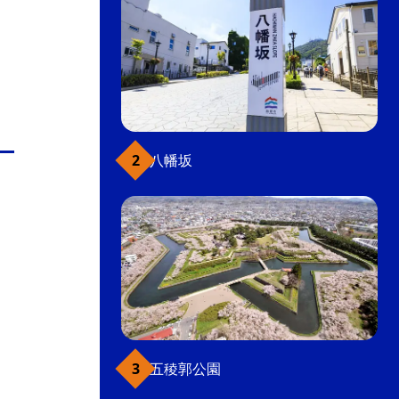
八幡坂
五稜郭公園