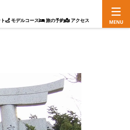
ント
モデルコース
旅の予約
アクセス
観
情
ス
ッ
ト
体
新