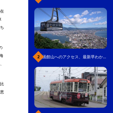
在
車
ち
の
海
函館山へのアクセス、最新早わかりガイド
、
比
恵