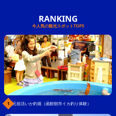
今人気の観光スポットTOP5
元祖活いか釣堀（函館朝市イカ釣り体験）