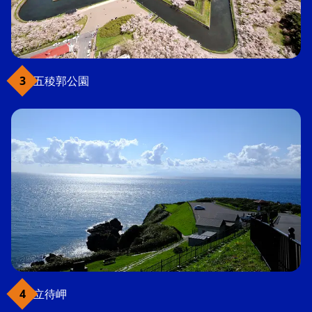
五稜郭公園
立待岬