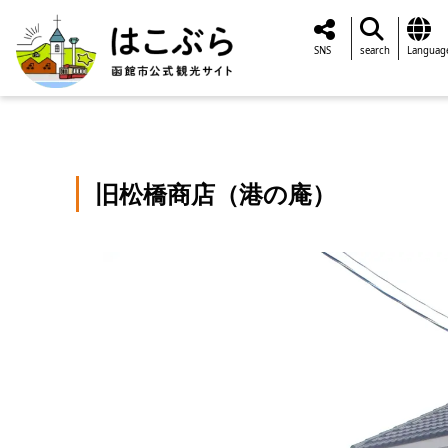
SNS
search
Languag
旧松橋商店（港の庵）