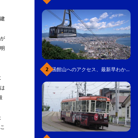
建
。
が
明
函館山へのアクセス、最新早わかりガイド
に
は
般
た
こ