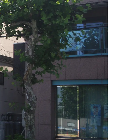
情
特
モ
ル
ー
ア
セ
イ
ン
年