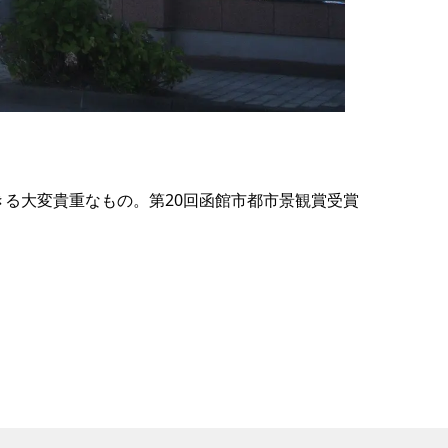
の
要
ベ
ト
イ
ン
る大変貴重なもの。第20回函館市都市景観賞受賞
検