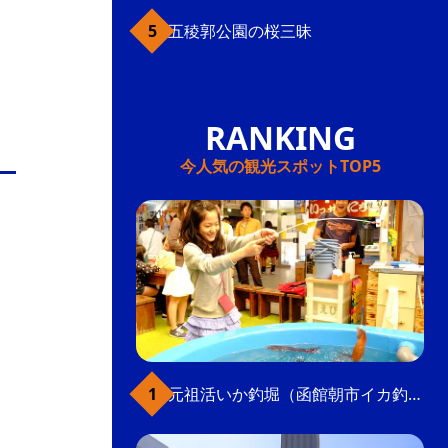
五稜郭公園の桜三昧
今人気の観光スポットTOP5
元祖活いか釣堀（函館朝市イカ釣り体験）