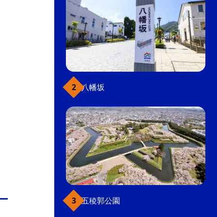
八幡坂
五稜郭公園