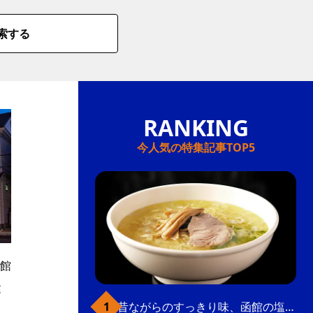
索する
今人気の特集記事TOP5
館
建
昔ながらのすっきり味、函館の塩ラーメン