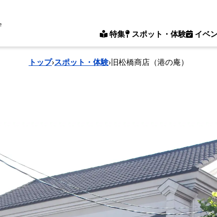
e
特集
スポット・体験
イベ
トップ
›
スポット・体験
›
旧松橋商店（港の庵）