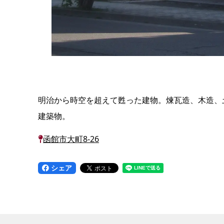
明治から時空を超えて甦った建物。煉瓦造、木造、
建築物。
函館市大町8-26
シェア