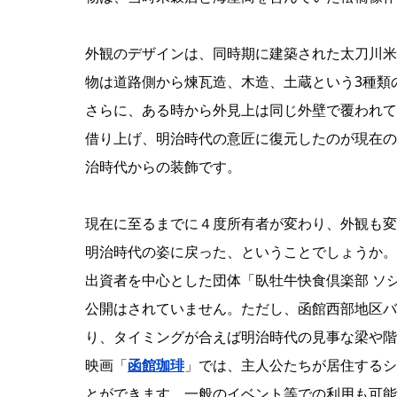
外観のデザインは、同時期に建築された太刀川米
物は道路側から煉瓦造、木造、土蔵という3種類
さらに、ある時から外見上は同じ外壁で覆われて
借り上げ、明治時代の意匠に復元したのが現在の
治時代からの装飾です。
現在に至るまでに４度所有者が変わり、外観も変
明治時代の姿に戻った、ということでしょうか。
出資者を中心とした団体「臥牡牛快食倶楽部 ソ
公開はされていません。ただし、函館西部地区バ
り、タイミングが合えば明治時代の見事な梁や階
映画「
函館珈琲
」では、主人公たちが居住する
とができます。一般のイベント等での利用も可能