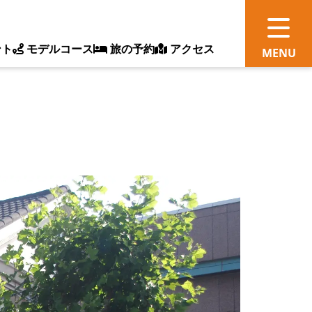
ント
モデルコース
旅の予約
アクセス
観
情
ス
ッ
ト
体
新