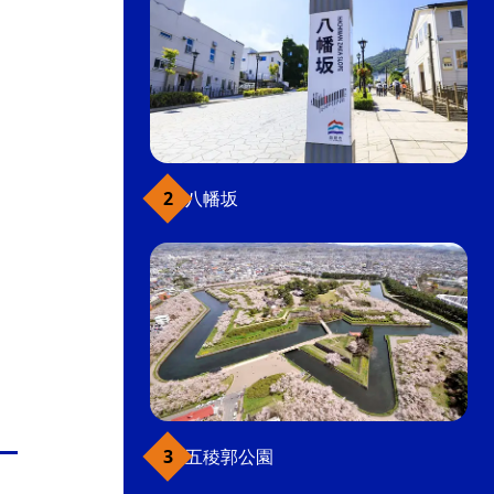
八幡坂
五稜郭公園