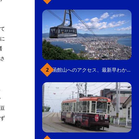
て
に
醤
さ
函館山へのアクセス、最新早わかりガイド
ま
か
豆
ず