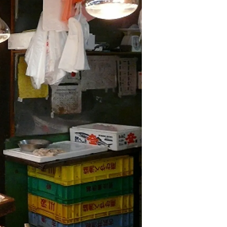
情
特
モ
ル
ー
ア
セ
イ
ン
年