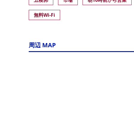
五稜郭
市場
朝10時前から営業
無料Wi-Fi
周辺 MAP