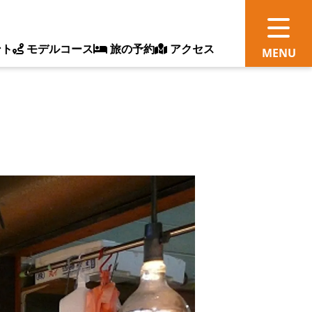
ント
モデルコース
旅の予約
アクセス
観
情
ス
ッ
ト
体
新