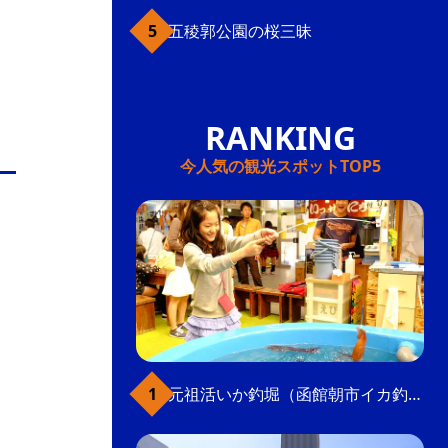
五稜郭公園の桜三昧
今人気の観光スポットTOP5
元祖活いか釣堀（函館朝市イカ釣り体験）