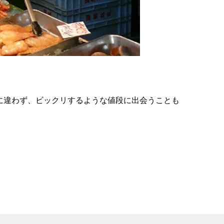
の
要
ベ
ト
イ
ン
に違わず、ビックリするような値段に出会うことも
検