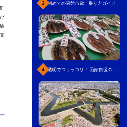
初めての函館市電、乗り方ガイド
百
び
験
直
透明でコリッコリ！ 函館自慢のいかをどうぞ