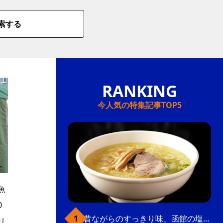
索する
今人気の特集記事TOP5
魚
0
昔ながらのすっきり味、函館の塩ラーメン
リ