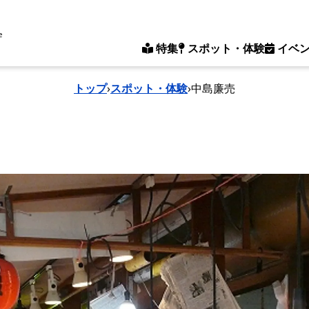
e
特集
スポット・体験
イベ
トップ
›
スポット・体験
›
中島廉売