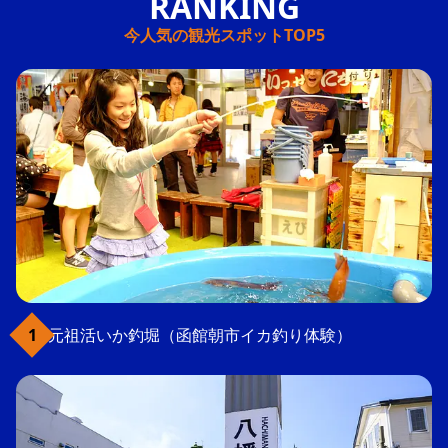
今人気の観光スポットTOP5
元祖活いか釣堀（函館朝市イカ釣り体験）