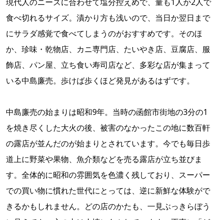
現代人のニーズに合わせて塩分控えめで、量も1人か2人で
食べ切れるサイズ。漬かり方も浅いので、当日か翌日まで
にサラダ感覚で食べてしまうのがおすすめです。そのほ
か、珍味・乾物店、カニ専門店、たいやき店、豆腐店、服
飾店、パン屋、立ち食い寿司店など、多彩な店が集まって
いる中島廉売。歩けば歩くほど発見があるはずです。
中島廉売の始まりは昭和9年。当時の函館市街地の3分の1
を焼き尽くした大火の後、被害のなかったこの地に数百軒
の露店が並んだのが始まりとされています。今でも毎日歩
道上に野菜や果物、魚介類などを売る露店が立ち並びま
す。全体的に昭和の雰囲気を色濃く残しており、スーパー
での買い物に慣れた世代にとっては、逆に新鮮な体験がで
きるかもしれません。どの店のかたも、一見ぶっきらぼう