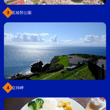
五稜郭公園
立待岬