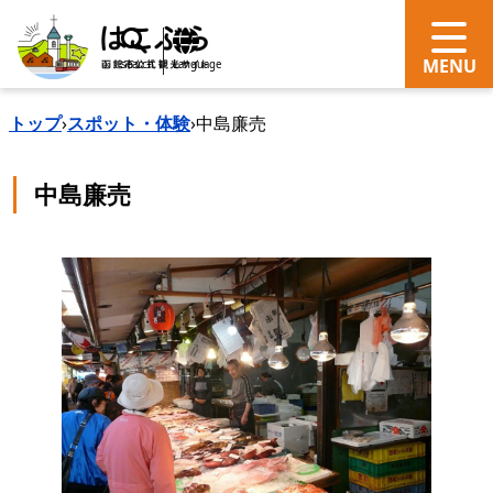
search
Language
トップ
›
スポット・体験
›
中島廉売
中島廉売