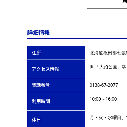
周
詳細情報
住所
北海道亀田郡七飯町
JR 「大沼公園」
アクセス情報
電話番号
0138-67-2077
10:00～16:00
利用時間
月・火・水曜日、
休日