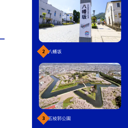
八幡坂
五稜郭公園