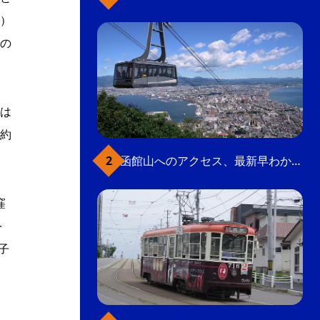
）
の
は
約
函館山へのアクセス、最新早わかりガイド
窪
を
子