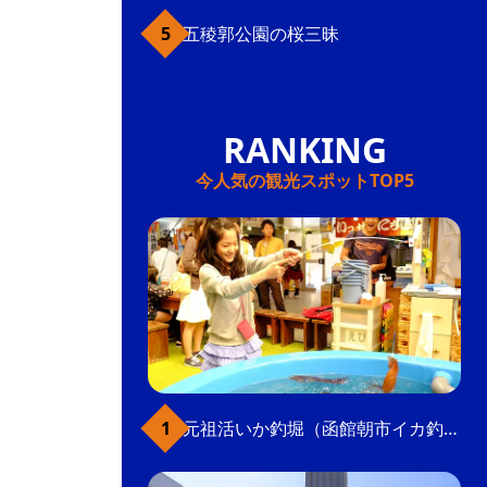
五稜郭公園の桜三昧
今人気の観光スポットTOP5
元祖活いか釣堀（函館朝市イカ釣り体験）