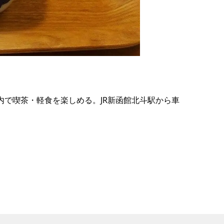
の
要
ベ
ト
イ
ン
内で喫茶・軽食を楽しめる。JR新函館北斗駅から車
検