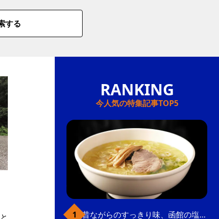
索する
今人気の特集記事TOP5
昔ながらのすっきり味、函館の塩ラーメン
と