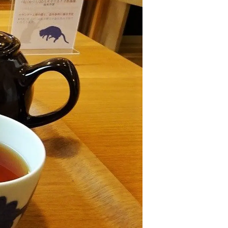
情
特
モ
ル
ー
ア
セ
イ
ン
年