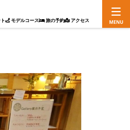
ント
モデルコース
旅の予約
アクセス
観
情
ス
ッ
ト
体
新