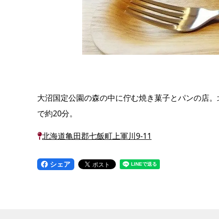
大沼国定公園の森の中に佇む焼き菓子とパンの店。北
で約20分。
北海道亀田郡七飯町上軍川9-11
シェア