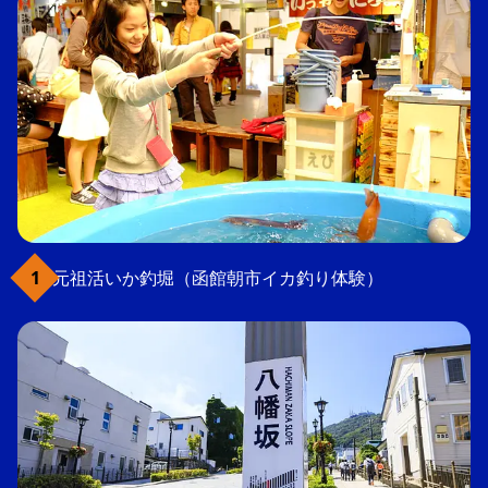
元祖活いか釣堀（函館朝市イカ釣り体験）