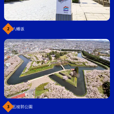
八幡坂
五稜郭公園