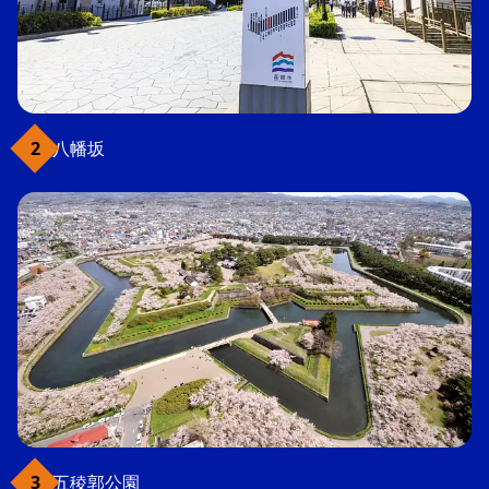
八幡坂
五稜郭公園