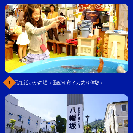
元祖活いか釣堀（函館朝市イカ釣り体験）