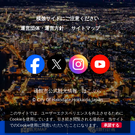
模倣サイトにご注意ください
運営団体・運営方針
サイトマップ
函館市公式観光情報 はこぶら
© City Of Hakodate,Hokkaido,Japan
このサイトでは、ユーザーエクスペリエンスを向上させるために
Cookieを使用しています。引き続き閲覧される場合は、当サイト
でのCookie使用に同意いただいたことになります。
承諾する
観光MAP
0
旅行計画