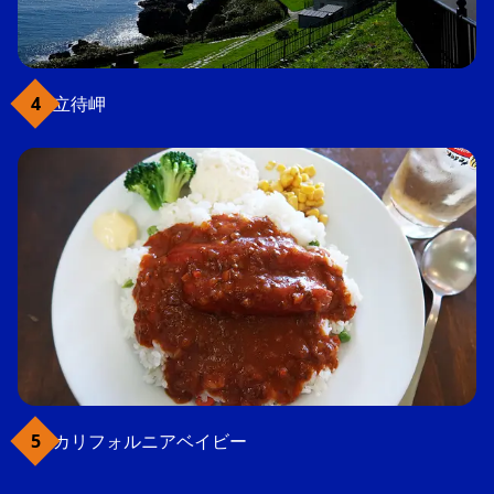
立待岬
カリフォルニアベイビー