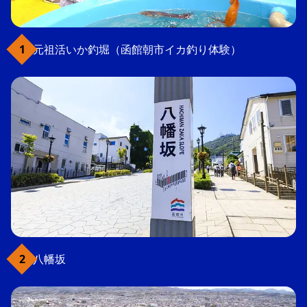
元祖活いか釣堀（函館朝市イカ釣り体験）
八幡坂