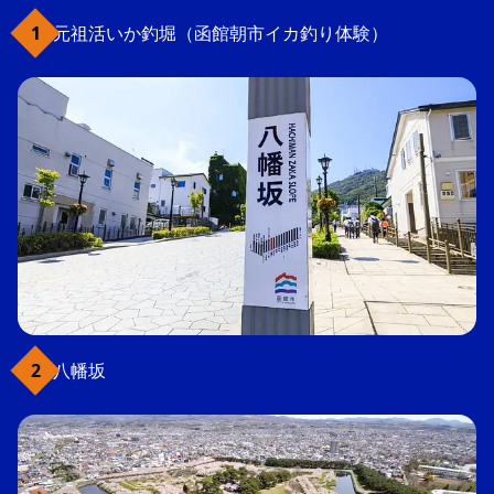
元祖活いか釣堀（函館朝市イカ釣り体験）
八幡坂