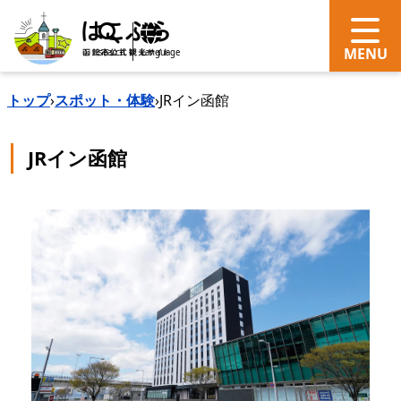
search
Language
トップ
›
スポット・体験
›
JRイン函館
JRイン函館