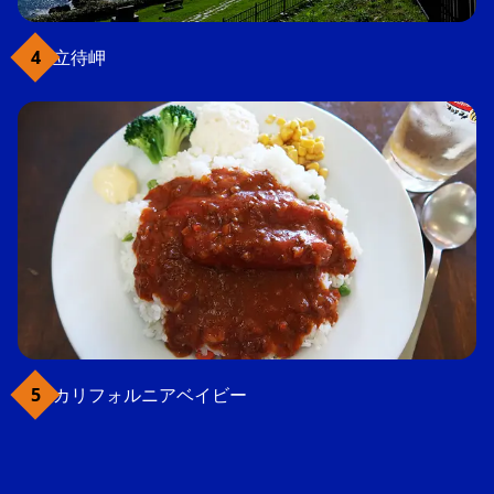
立待岬
カリフォルニアベイビー