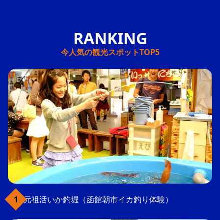
今人気の観光スポットTOP5
元祖活いか釣堀（函館朝市イカ釣り体験）