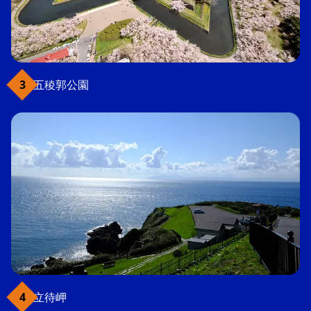
五稜郭公園
立待岬