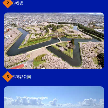
八幡坂
五稜郭公園