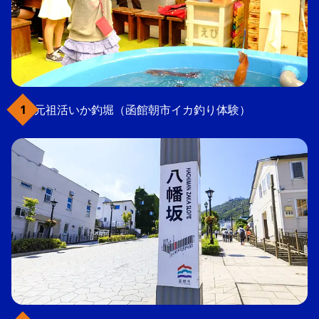
元祖活いか釣堀（函館朝市イカ釣り体験）