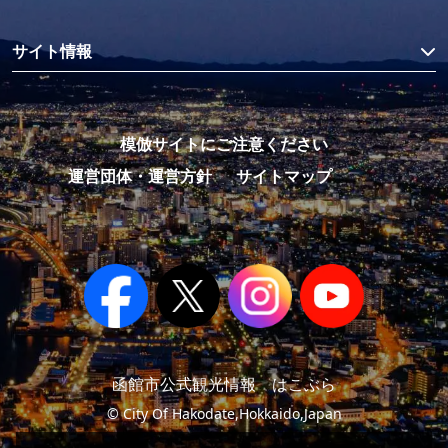
サイト情報
模倣サイトにご注意ください
運営団体・運営方針
サイトマップ
函館市公式観光情報 はこぶら
© City Of Hakodate,Hokkaido,Japan