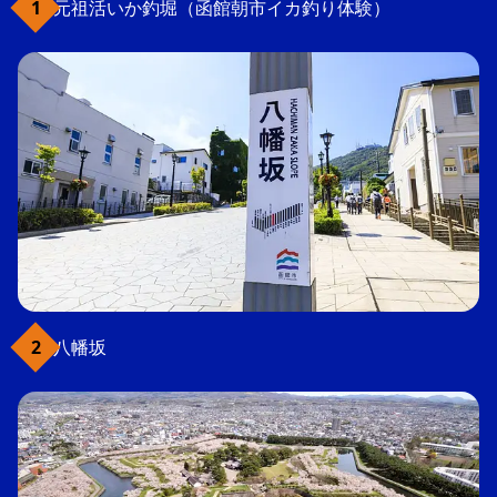
元祖活いか釣堀（函館朝市イカ釣り体験）
八幡坂