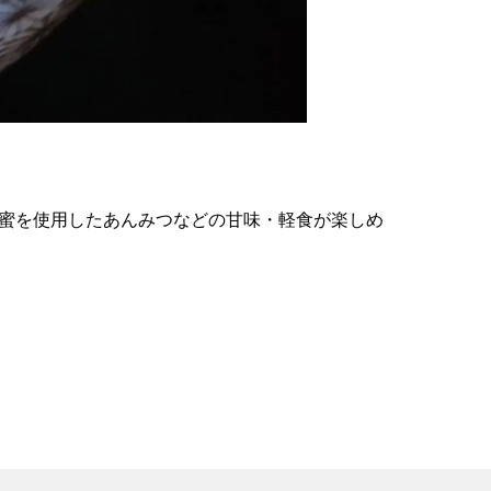
の
要
ベ
ト
イ
ン
黒蜜を使用したあんみつなどの甘味・軽食が楽しめ
検