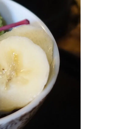
情
特
モ
ル
ー
ア
セ
イ
ン
年