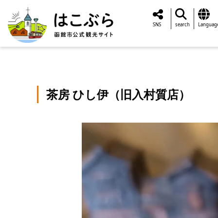
SNS
search
Languag
茶房 ひし伊（旧入村質店）