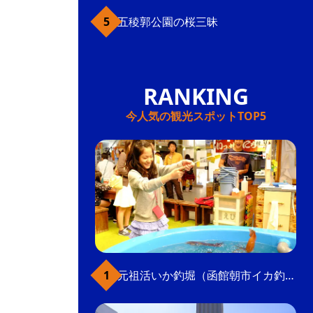
五稜郭公園の桜三昧
今人気の観光スポットTOP5
元祖活いか釣堀（函館朝市イカ釣り体験）