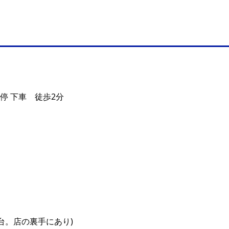
停 下車 徒歩2分
台。店の裏手にあり)