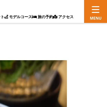
ント
モデルコース
旅の予約
アクセス
観
情
ス
ッ
ト
体
新