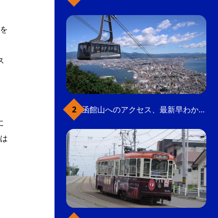
を
、
ス
函館山へのアクセス、最新早わかりガイド
に
は