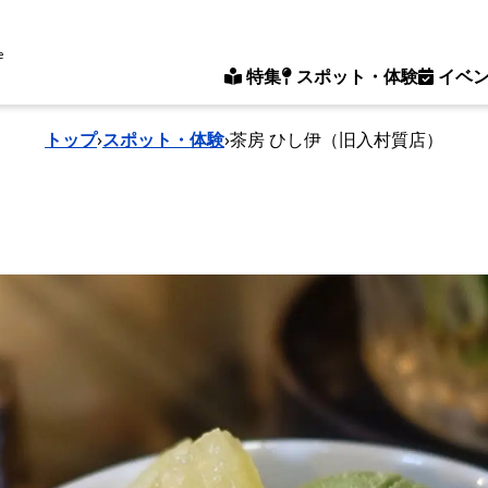
e
特集
スポット・体験
イベ
トップ
›
スポット・体験
›
茶房 ひし伊（旧入村質店）