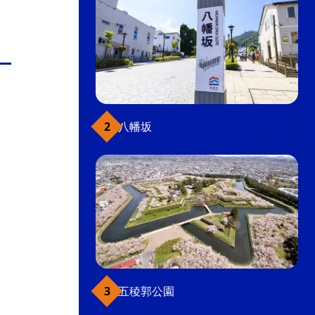
八幡坂
五稜郭公園