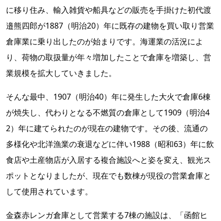
に移り住み、輸入雑貨や船具などの販売を手掛けた初代渡
邉熊四郎が1887（明治20）年に既存の建物を買い取り営業
倉庫業に乗り出したのが始まりです。海運業の活況によ
り、荷物の取扱量が年々増加したことで倉庫を増築し、営
業規模を拡大していきました。
そんな最中、1907（明治40）年に発生した大火で倉庫6棟
が焼失し、代わりとなる不燃質の倉庫として1909（明治4
2）年に建てられたのが現在の建物です。その後、流通の
多様化や北洋漁業の衰退などに伴い1988（昭和63）年に飲
食店や土産物店が入居する複合施設へと姿を変え、観光ス
ポットとなりましたが、現在でも数棟が現役の営業倉庫と
して使用されています。
金森赤レンガ倉庫として営業する7棟の施設は、「函館ヒ