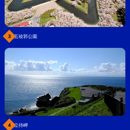
五稜郭公園
立待岬