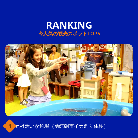
今人気の観光スポットTOP5
元祖活いか釣堀（函館朝市イカ釣り体験）