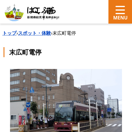
search
Language
トップ
›
スポット・体験
›
末広町電停
末広町電停