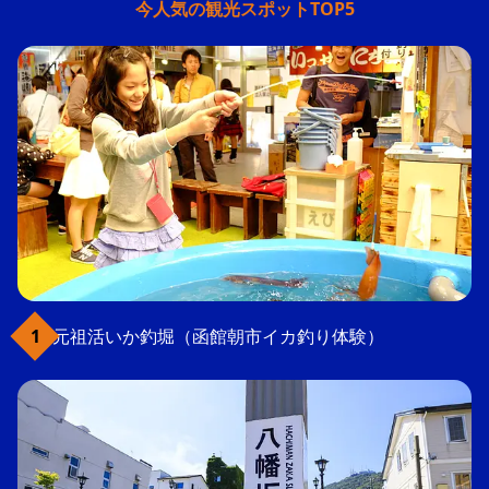
今人気の観光スポットTOP5
元祖活いか釣堀（函館朝市イカ釣り体験）