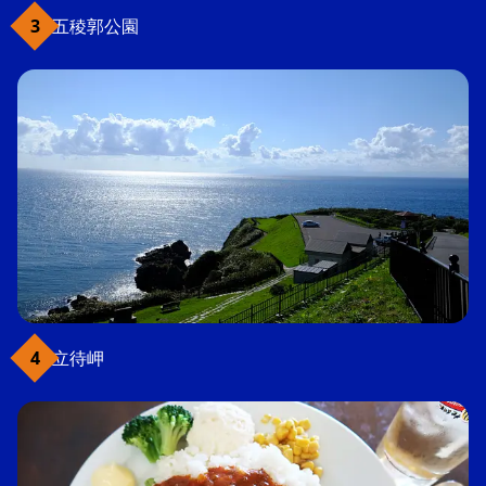
五稜郭公園
立待岬