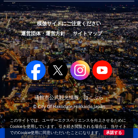
模倣サイトにご注意ください
運営団体・運営方針
サイトマップ
函館市公式観光情報 はこぶら
© City Of Hakodate,Hokkaido,Japan
このサイトでは、ユーザーエクスペリエンスを向上させるために
Cookieを使用しています。引き続き閲覧される場合は、当サイト
でのCookie使用に同意いただいたことになります。
承諾する
観光MAP
0
旅行計画