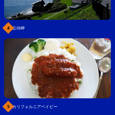
立待岬
カリフォルニアベイビー