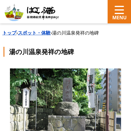
search
Language
トップ
›
スポット・体験
›
湯の川温泉発祥の地碑
湯の川温泉発祥の地碑