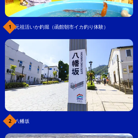
元祖活いか釣堀（函館朝市イカ釣り体験）
八幡坂