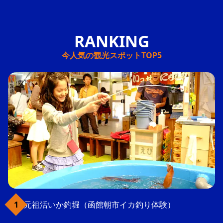
今人気の観光スポットTOP5
元祖活いか釣堀（函館朝市イカ釣り体験）