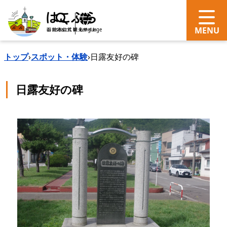
search
Language
トップ
›
スポット・体験
›
日露友好の碑
日露友好の碑