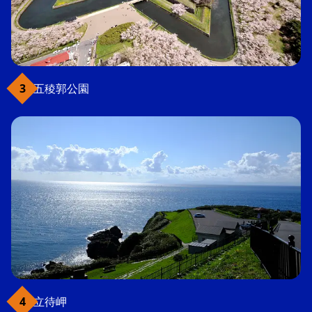
五稜郭公園
立待岬