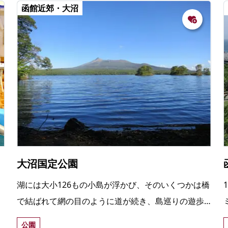
函館近郊・大沼
）
大沼国定公園
湖には大小126もの小島が浮かび、そのいくつかは橋
で結ばれて網の目のように道が続き、島巡りの遊歩
道となっている。サイクリングやボート、遊覧船な
公園