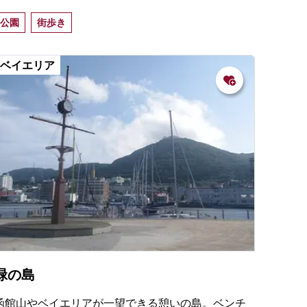
利用した入園者が自由に利用できる足湯の施設もあ
公園
街歩き
り。小中生向け各種イベントも多彩。
ベイエリア
緑の島
函館山やベイエリアが一望できる憩いの島。ベンチ