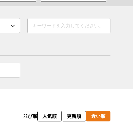
情
特
モ
ル
ー
ア
セ
イ
ン
並び順
人気順
更新順
近い順
年