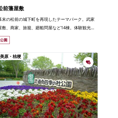
松前藩屋敷
幕末の松前の城下町を再現したテーマパーク。武家
屋敷、商家、旅籠、廻船問屋など14棟。体験観光メ
ニューも豊富。
公園
美原・桔梗