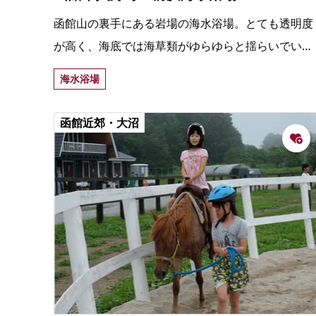
函館山の裏手にある岩場の海水浴場。とても透明度
が高く、海底では海草類がゆらゆらと揺らいでい
る。岩場には様々な水生生物がいて、磯遊びも楽し
海水浴場
める。
函館近郊・大沼