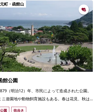
の
元町・函館山
要
ベ
ト
イ
ン
検
函館公園
1879（明治12）年、市民によって造成された公園。
ミニ遊園地や動物飼育施設もある。春は花見、秋は
紅葉狩り、夏は噴水広場で水遊びをする家族連れで
公園
街歩き