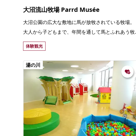
大沼流山牧場 Parrd Musée
大沼公園の広大な敷地に馬が放牧されている牧場。
大人から子どもまで、年間を通して馬とふれあう牧
場暮らし体験（半日・1日・1泊）ができる。
体験観光
湯の川