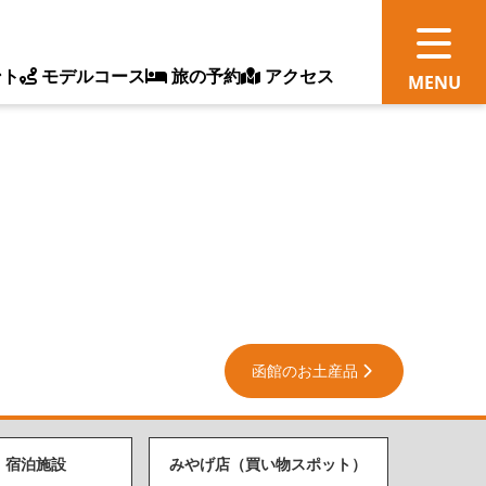
ント
モデルコース
旅の予約
アクセス
観
情
ス
ッ
函館のお土産品
ト
体
・宿泊施設
みやげ店（買い物スポット）
新