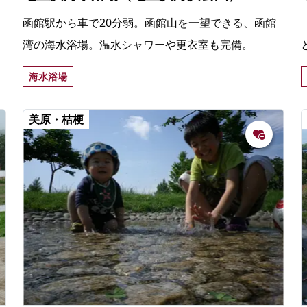
函館駅から車で20分弱。函館山を一望できる、函館
湾の海水浴場。温水シャワーや更衣室も完備。
海水浴場
美原・桔梗