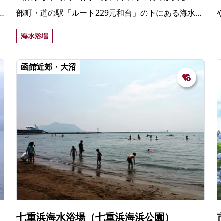
部町・道の駅「ルート229元和台」の下にある海水浴
場。防波堤などで囲われた海水浴場で、小さな子連
海水浴場
れでも安心して遊べる。
函館近郊・大沼
七重浜海水浴場（七重浜海浜公園）