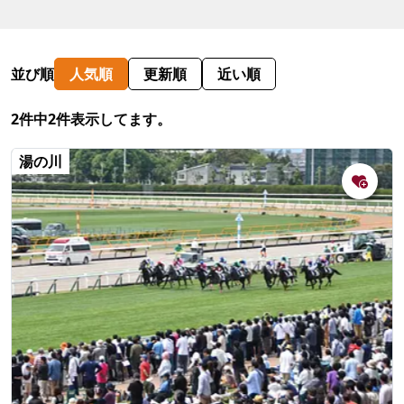
並び順
人気順
更新順
近い順
2件中2件表示してます。
湯の川