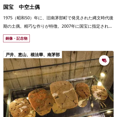
国宝 中空土偶
1975（昭和50）年に、旧南茅部町で発見された縄文時代後
期の土偶。精巧な作りが特徴。2007年に国宝に指定され、
函館市縄文文化交流センターで常設展示されている。
銅像・記念物
戸井、恵山、椴法華、南茅部