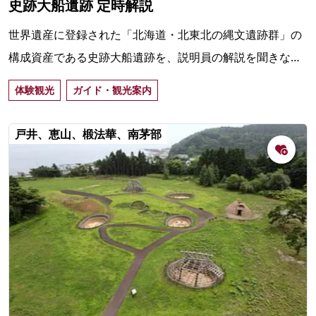
史跡大船遺跡 定時解説
世界遺産に登録された「北海道・北東北の縄文遺跡群」の
構成資産である史跡大船遺跡を、説明員の解説を聞きなが
ら巡る約30分のミニツアー。4～10月の毎日10時・13時か
体験観光
ガイド・観光案内
ら、予約不要。
戸井、恵山、椴法華、南茅部