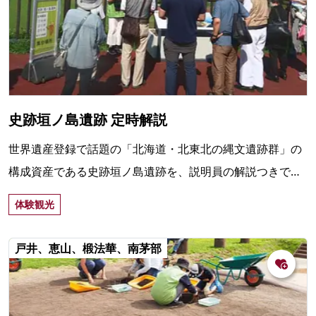
史跡垣ノ島遺跡 定時解説
世界遺産登録で話題の「北海道・北東北の縄文遺跡群」の
構成資産である史跡垣ノ島遺跡を、説明員の解説つきで巡
る約45分のツアー。函館市縄文文化交流センターの隣。
体験観光
戸井、恵山、椴法華、南茅部