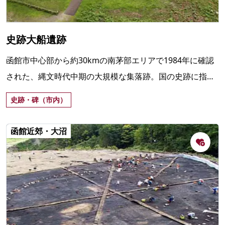
史跡大船遺跡
函館市中心部から約30kmの南茅部エリアで1984年に確認
された、縄文時代中期の大規模な集落跡。国の史跡に指
定。大型竪穴建物跡は深さ2ｍ、直径10ｍを超える。4～10
史跡・碑（市内）
月は定時解説あり。
函館近郊・大沼