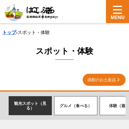
search
Language
トップ
›
スポット・体験
スポット・体験
函館のお土産品
観光スポット（見
グルメ（食べる）
体験（遊
る）