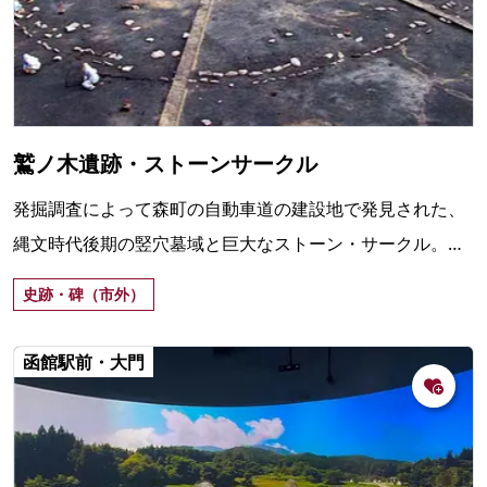
鷲ノ木遺跡・ストーンサークル
発掘調査によって森町の自動車道の建設地で発見された、
縄文時代後期の竪穴墓域と巨大なストーン・サークル。
2006年、国指定史跡に認定。
史跡・碑（市外）
函館駅前・大門