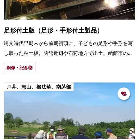
足形付土版（足形・手形付土製品）
縄文時代早期末から前期初頭に、子どもの足形や手形を写
し取った粘土板。函館近辺や石狩地方で出土。函館市の豊
原4遺跡の「足形・手形付土製品」は国の重要文化財。
銅像・記念物
戸井、恵山、椴法華、南茅部