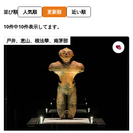
並び順
人気順
更新順
近い順
10件中10件表示してます。
戸井、恵山、椴法華、南茅部