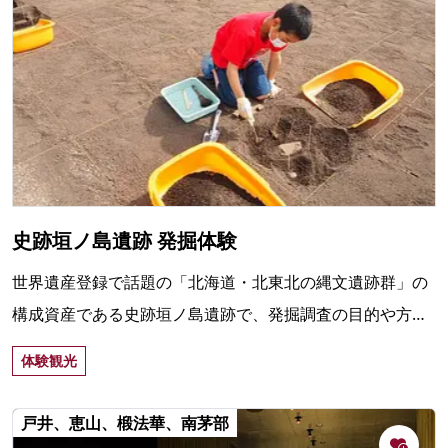
史跡垣ノ島遺跡 発掘体験
世界遺産登録で話題の「北海道・北東北の縄文遺跡群」の
構成資産である史跡垣ノ島遺跡で、発掘調査の目的や方法
を学びながら、土器や石器を実際に掘り出す体験。約40
体験観光
分。
戸井、恵山、椴法華、南茅部