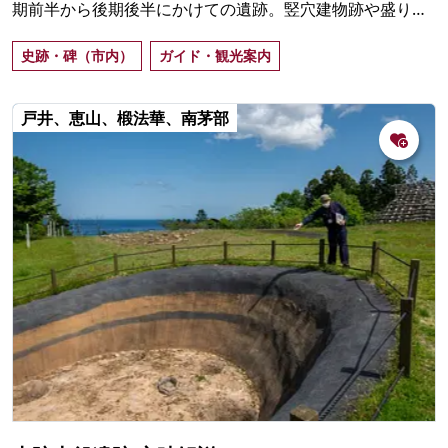
期前半から後期後半にかけての遺跡。竪穴建物跡や盛り土
遺構などからなり、2021年7月28日に一般公開開始。
史跡・碑（市内）
ガイド・観光案内
戸井、恵山、椴法華、南茅部