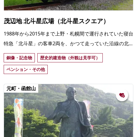
茂辺地 北斗星広場（北斗星スクエア）
1988年から2015年まで上野・札幌間で運行されていた寝台
特急「北斗星」の客車2両を、かつて走っていた沿線の北
斗市茂辺地で保存・展示。2022年4月から車内で宿泊可能
銅像・記念物
歴史的建造物（外観は見学可）
に。
ペンション・その他
元町・函館山