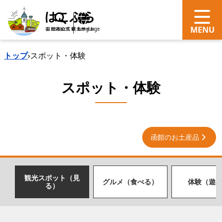
search
Language
トップ
›
スポット・体験
スポット・体験
函館のお土産品
観光スポット（見
グルメ（食べる）
体験（遊
る）