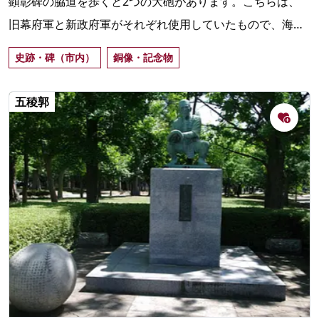
顕彰碑の脇道を歩くと2つの大砲があります。こちらは、
旧幕府軍と新政府軍がそれぞれ使用していたもので、海中
に沈められていたのが引き上げられ、現在の場所に置かれ
史跡・碑（市内）
銅像・記念物
ています。
五稜郭