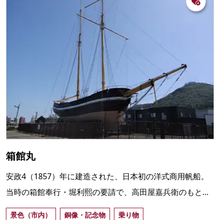
箱館丸
安政4（1857）年に建造された、日本初の洋式商用帆船。
当時の箱館奉行・堀利熙の要請で、高田屋嘉兵衛のもとで
船大工として働いていた続豊治が製作。
景色（市内）
銅像・記念物
乗り物