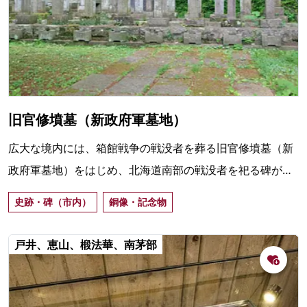
旧官修墳墓（新政府軍墓地）
広大な境内には、箱館戦争の戦没者を葬る旧官修墳墓（新
政府軍墓地）をはじめ、北海道南部の戦没者を祀る碑があ
ります。また、高田屋嘉兵衛の慈善事業の象徴である「亀
史跡・碑（市内）
銅像・記念物
石」を二つに分断した「招魂場碑」も見どころ。
戸井、恵山、椴法華、南茅部