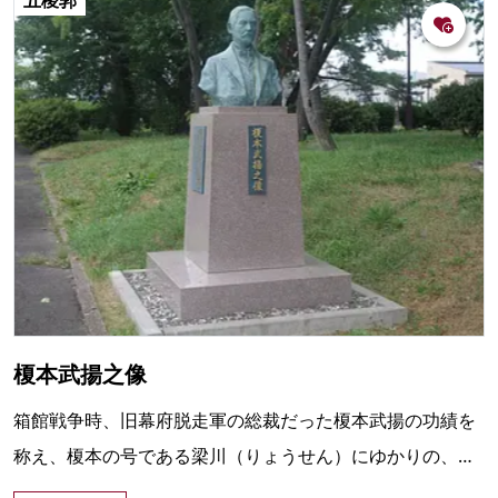
榎本武揚之像
箱館戦争時、旧幕府脱走軍の総裁だった榎本武揚の功績を
称え、榎本の号である梁川（りょうせん）にゆかりの、梁
川（やながわ）公園内に建立された銅像。