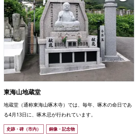
東海山地蔵堂
地蔵堂（通称東海山啄木寺）では、毎年、啄木の命日であ
る4月13日に、啄木忌が行われています。
史跡・碑（市内）
銅像・記念物