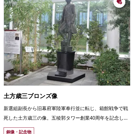
土方歳三ブロンズ像
新選組副長から旧幕府軍陸軍奉行並に転じ、箱館戦争で戦
死した土方歳三の像。五稜郭タワー創業40周年を記念して
制作。五稜郭タワー内アトリウム内にある。
銅像・記念物