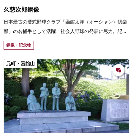
久慈次郎銅像
日本最古の硬式野球クラブ「函館太洋（オーシャン）倶楽
部」の名捕手として活躍、社会人野球の発展に尽力。記念
碑は39回忌の1977（昭和52年）、ゆかりの球場内に建立。
銅像・記念物
元町・函館山