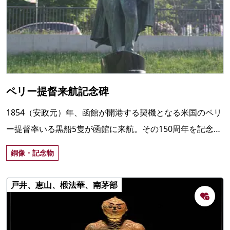
ペリー提督来航記念碑
1854（安政元）年、函館が開港する契機となる米国のペリ
ー提督率いる黒船5隻が函館に来航。その150周年を記念
し、2002（平成14）年、基坂沿いの元町公園下にペリーの
銅像・記念物
立像が設置された。
戸井、恵山、椴法華、南茅部