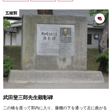
五稜郭
武田斐三郎先生顕彰碑
二の橋を渡って郭内に入り、藤棚の下を通って左に曲がる