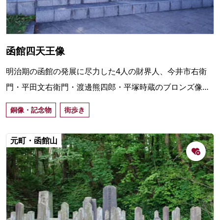
函館四天王像
明治期の函館の発展に尽力した4人の財界人、今井市右衛
門・平田文右衛門・渡邊熊四郎・平塚時蔵のブロンズ像。
元町公園の開園に合わせ、1982（昭和57）年10月に設置。
銅像・記念物
街歩き
元町・函館山