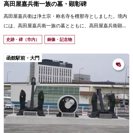
高田屋嘉兵衛一族の墓・顕彰碑
高田屋嘉兵衛は浄土宗・称名寺を檀那寺としました。境内
には、高田屋嘉兵衛一族の墓とともに、高田屋嘉兵衛顕彰
碑があり、淡路から渡来して50歳までの間、「箱館を根拠
史跡・碑（市内）
銅像・記念物
地として北海の天地に活躍した」と記されています。
函館駅前・大門