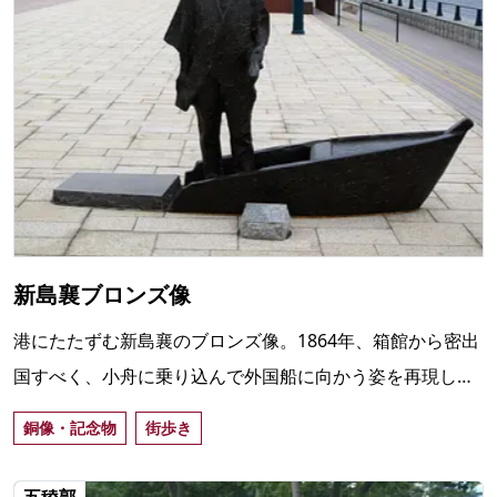
新島襄ブロンズ像
港にたたずむ新島襄のブロンズ像。1864年、箱館から密出
国すべく、小舟に乗り込んで外国船に向かう姿を再現して
いる。場所は西波止場近くの末広緑地。
銅像・記念物
街歩き
五稜郭