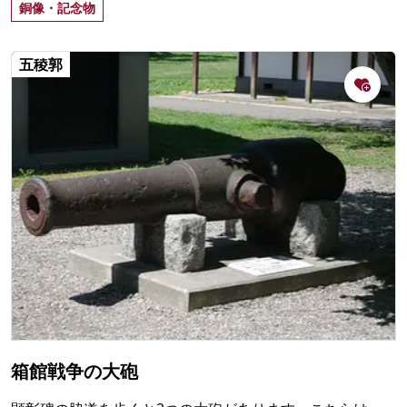
銅像・記念物
五稜郭
箱館戦争の大砲