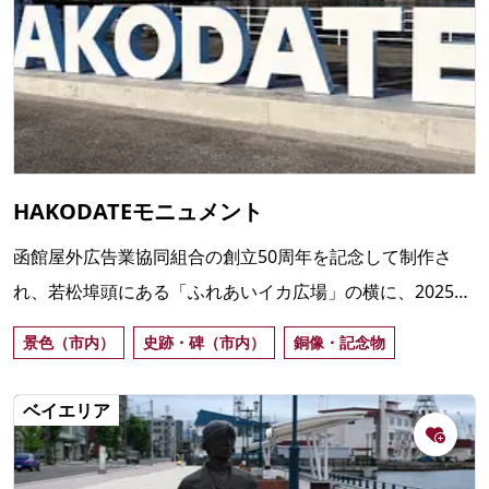
HAKODATEモニュメント
函館屋外広告業協同組合の創立50周年を記念して制作さ
れ、若松埠頭にある「ふれあいイカ広場」の横に、2025年
9月に市に寄贈・設置された函館の新しいフォトスポット
景色（市内）
史跡・碑（市内）
銅像・記念物
ベイエリア