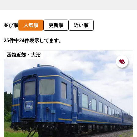
並び順
人気順
更新順
近い順
25件中24件表示してます。
函館近郊・大沼