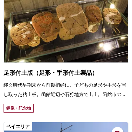
足形付土版（足形・手形付土製品）
縄文時代早期末から前期初頭に、子どもの足形や手形を写
し取った粘土板。函館近辺や石狩地方で出土。函館市の豊
原4遺跡の「足形・手形付土製品」は国の重要文化財。
銅像・記念物
ベイエリア