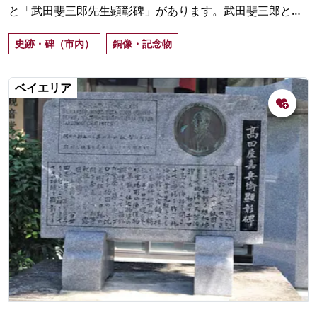
と「武田斐三郎先生顕彰碑」があります。武田斐三郎とは
蘭学者で、五稜郭を設計監督、築造した人物。顏の部分が
史跡・碑（市内）
銅像・記念物
輝いているのは、「頭のよさにあやかりたい」と、多くの
人になでられてきたからです。
ベイエリア