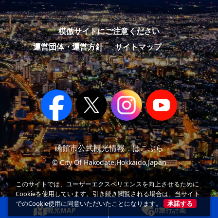
模倣サイトにご注意ください
運営団体・運営方針
サイトマップ
函館市公式観光情報 はこぶら
© City Of Hakodate,Hokkaido,Japan
このサイトでは、ユーザーエクスペリエンスを向上させるために
Cookieを使用しています。引き続き閲覧される場合は、当サイト
でのCookie使用に同意いただいたことになります。
承諾する
観光MAP
0
旅行計画