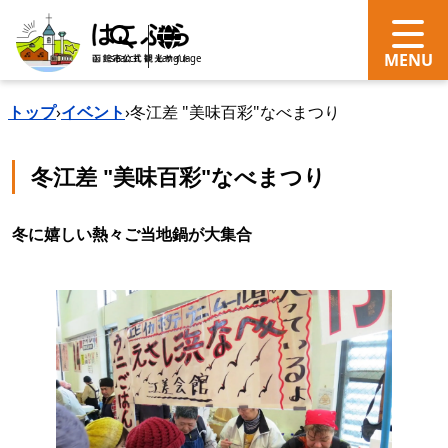
search
Language
トップ
›
イベント
›
冬江差 "美味百彩"なべまつり
冬江差 "美味百彩"なべまつり
冬に嬉しい熱々ご当地鍋が大集合