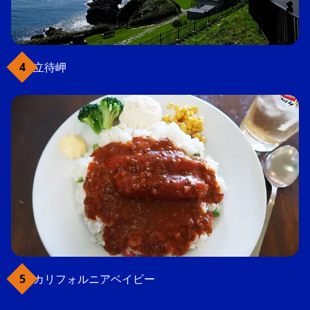
立待岬
カリフォルニアベイビー