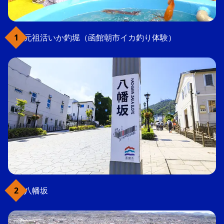
元祖活いか釣堀（函館朝市イカ釣り体験）
八幡坂