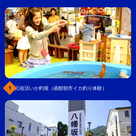
元祖活いか釣堀（函館朝市イカ釣り体験）