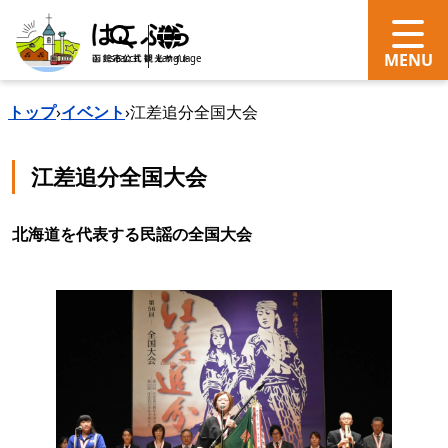
search
Language
トップ
›
イベント
›
江差追分全国大会
江差追分全国大会
北海道を代表する民謡の全国大会