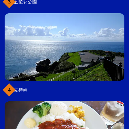
五稜郭公園
立待岬