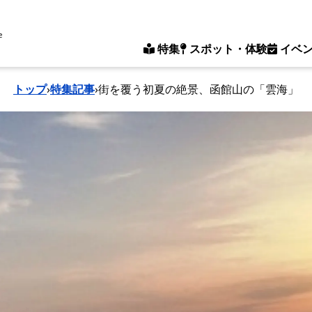
e
特集
スポット・体験
イベ
トップ
›
特集記事
›
街を覆う初夏の絶景、函館山の「雲海」