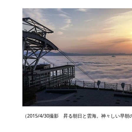
（2015/4/30撮影 昇る朝日と雲海。神々しい早朝