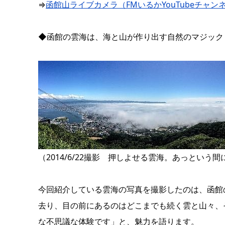
⇒
函館山ライブカメラ（FMいるかYouTubeチャン
◆函館の雲海は、海と山が作り出す自然のマジック
（2014/6/22撮影 押しよせる雲海。あっという
今回紹介している雲海の写真を撮影したのは、函館
去り、目の前にあるのはどこまでも続く雲と山々、
な不思議な体験です」と、魅力を語ります。