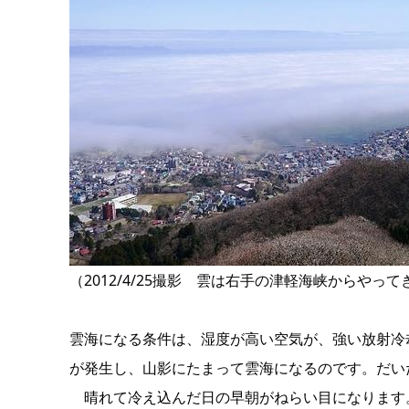
（2012/4/25撮影 雲は右手の津軽海峡からやっ
雲海になる条件は、湿度が高い空気が、強い放射冷
が発生し、山影にたまって雲海になるのです。だい
晴れて冷え込んだ日の早朝がねらい目になります