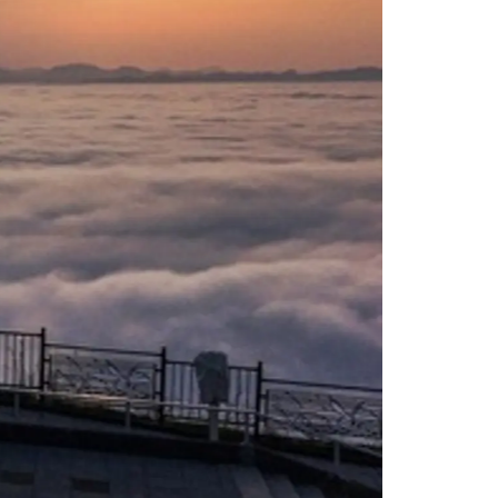
情
特
モ
ル
ー
ア
セ
イ
ン
年