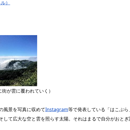
ネル）
間に街が雲に覆われていく）
の風景を写真に収めて
Instagram
等で発表している「はこぶら
そして広大な空と雲を照らす太陽。それはまるで自分がおとぎ