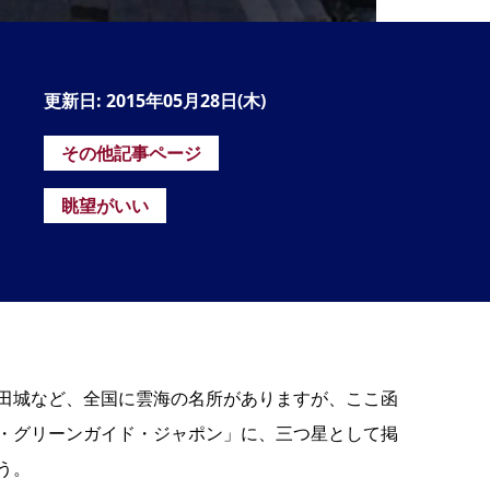
の
要
ベ
更新日: 2015年05月28日(木)
ト
その他記事ページ
イ
ン
眺望がいい
検
田城など、全国に雲海の名所がありますが、ここ函
・グリーンガイド・ジャポン」に、三つ星として掲
う。