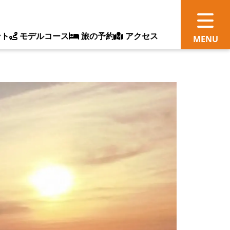
ント
モデルコース
旅の予約
アクセス
観
情
ス
ッ
ト
体
新