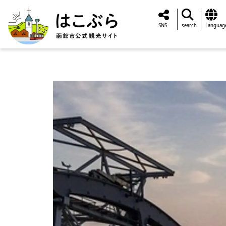
SNS
search
Languag