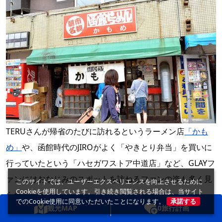
TERUさんが帰省のたびに訪れるというラーメン店
「かも
め」
や、函館時代のJIROがよく「やきとり弁当」を買いに
行っていたという「ハセガワストア中道店」など、GLAYフ
ァンにはおなじみのスポットを訪ねるファンの姿も多く見
このサイトでは、ユーザーエクスペリエンスを向上させるために
Cookieを使用しています。引き続き閲覧される場合は、当サイト
られました。
でのCookie使用に同意いただいたことになります。
承諾する
観光MAP
0
旅行計画