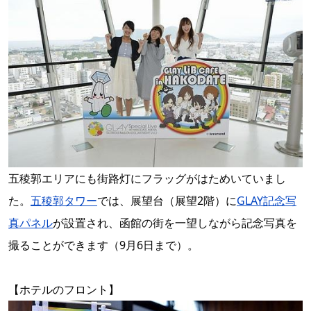
五稜郭エリアにも街路灯にフラッグがはためいていまし
た。
五稜郭タワー
では、展望台（展望2階）に
GLAY記念写
真パネル
が設置され、函館の街を一望しながら記念写真を
撮ることができます（9月6日まで）。
【ホテルのフロント】