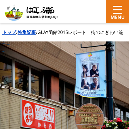
search
Language
トップ
›
特集記事
›
GLAY函館2015レポート 街のにぎわい編