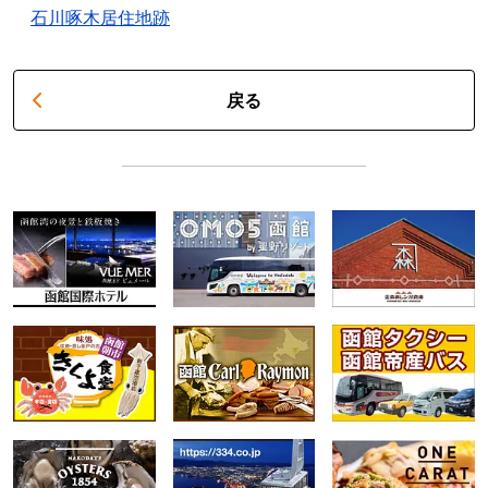
石川啄木居住地跡
戻る