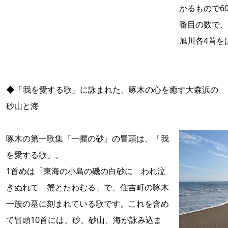
かるもので6
番目の数で、
旭川各4首を
◆「我を愛する歌」に詠まれた、啄木の心を癒す大森浜の
砂山と海
啄木の第一歌集『一握の砂』の冒頭は、「我
を愛する歌」。
1首めは「東海の小島の磯の白砂に われ泣
きぬれて 蟹とたわむる」で、住吉町の啄木
一族の墓に刻まれている歌です。これを含め
て冒頭10首には、砂、砂山、海が詠み込ま