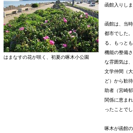
函館入りしま
函館は、当時
都市でした。
る、もっとも
機能の整備さ
はまなすの花が咲く、初夏の啄木小公園
な雰囲気は、
文学仲間（大
ど）から歓待
助者（宮崎郁
関係に恵まれ
ったことでし
啄木が函館の