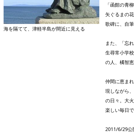
「函館の青
矢ぐるまの花
歌碑に、自筆
海を隔てて、津軽半島が間近に見える
また、「忘れ
生尋常小学校
の人、橘智恵
仲間に恵まれ
現しながら、
の日々。大火
楽しい毎日で
2011/6/29