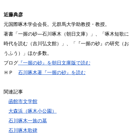
近藤典彦
元国際啄木学会会長。元群馬大学助教授・教授。
著書「一握の砂―石川啄木（朝日文庫）」、「啄木短歌に
時代を読む（吉川弘文館）」、「『一握の砂』の研究（お
うふう）」ほか多数。
ブログ
『一握の砂』を朝日文庫版で読む
ＨＰ
石川啄木著『一握の砂』を読む
関連記事
函館市文学館
大森浜（啄木小公園）
石川啄木一族の墓
石川啄木歌碑