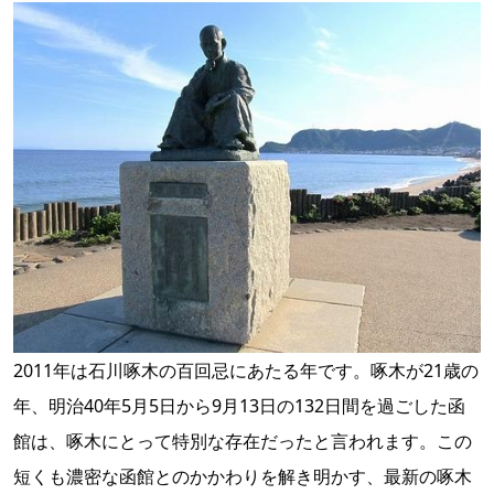
2011年は石川啄木の百回忌にあたる年です。啄木が21歳の
年、明治40年5月5日から9月13日の132日間を過ごした函
館は、啄木にとって特別な存在だったと言われます。この
短くも濃密な函館とのかかわりを解き明かす、最新の啄木