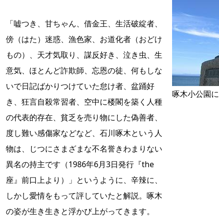
「嘘つき、甘ちゃん、借金王、生活破綻者、
傍（はた）迷惑、漁色家、お道化者（おどけ
もの）、天才気取り、謀反好き、泣き虫、生
意気、ほとんど詐欺師、忘恩の徒、何もしな
いで日記ばかりつけていた怠け者、盆踊好
啄木小公園に
き、狂言自殺常習者、空中に楼閣を築く人種
の代表的存在、貧乏を売り物にした偽善者、
度し難い感傷家などなど、石川啄木という人
物は、じつにさまざまな不名誉きわまりない
異名の持主です（1986年6月3日発行『the
座』前口上より）」というように、辛辣に、
しかし愛情をもって評していたと解説。啄木
の姿が生き生きと浮かび上がってきます。