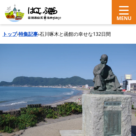
search
Language
トップ
›
特集記事
›
石川啄木と函館の幸せな132日間