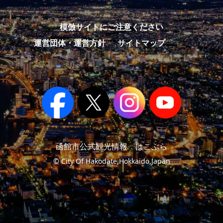
模倣サイトにご注意ください
運営団体・運営方針
サイトマップ
函館市公式観光情報 はこぶら
© City Of Hakodate,Hokkaido,Japan