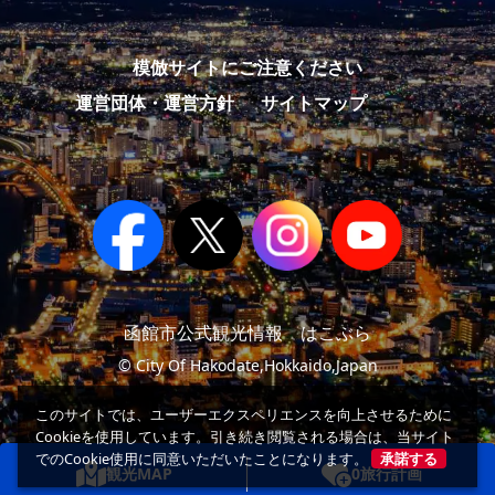
模倣サイトにご注意ください
運営団体・運営方針
サイトマップ
函館市公式観光情報 はこぶら
© City Of Hakodate,Hokkaido,Japan
このサイトでは、ユーザーエクスペリエンスを向上させるために
Cookieを使用しています。引き続き閲覧される場合は、当サイト
でのCookie使用に同意いただいたことになります。
承諾する
観光MAP
0
旅行計画