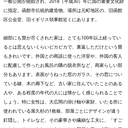
一般公開が開始され、2018（平成30）年に国の重要文化財
に指定。函館市伝統的建造物。場所は元町地区の、旧函館
区公会堂、旧イギリス領事館近くにあります。
細部にも贅が尽くされた家は、とても100年以上経ってい
るとは思えないくらいピカピカで、裏返しただけという畳
もきれいです。外国との商談に使った洋室や、外国の客人
に配慮して作ったお風呂の隣の脱衣所など、商家らしい部
分もあります。表面がうねった窓のガラス、その窓につい
ている鍵、木の廊下など、古い家に住んでいたことのある
人や、ある程度の年代の人には懐かしく感じられることで
しょう。特に女性は、大広間の掛け軸や家財、いたる所に
使われている屋久杉の1枚板、部屋ごとにデザインが違う
釘隠し、トイレなど、その豪華さや繊細な工夫に、「すご