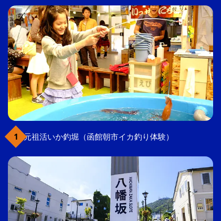
元祖活いか釣堀（函館朝市イカ釣り体験）