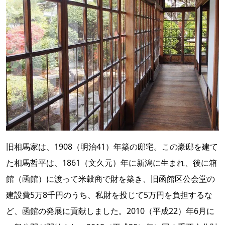
旧相馬家は、1908（明治41）年築の邸宅。この豪邸を建て
た相馬哲平は、1861（文久元）年に新潟に生まれ、後に箱
館（函館）に渡って米穀商で財を築き、旧函館区公会堂の
建設費5万8千円のうち、私財を投じて5万円を負担するな
ど、函館の発展に貢献しました。2010（平成22）年6月に