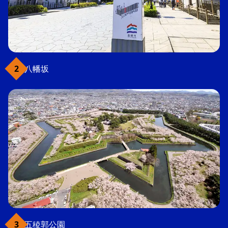
八幡坂
五稜郭公園