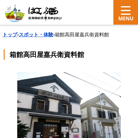
search
Language
トップ
›
スポット・体験
›
箱館高田屋嘉兵衛資料館
箱館高田屋嘉兵衛資料館