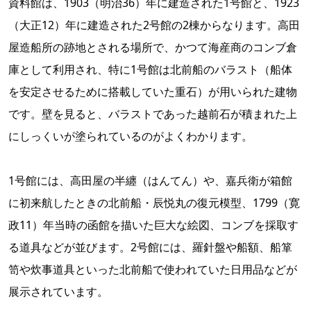
資料館は、1903（明治36）年に建造された1号館と、1923
（大正12）年に建造された2号館の2棟からなります。高田
屋造船所の跡地とされる場所で、かつて海産商のコンブ倉
庫として利用され、特に1号館は北前船のバラスト（船体
を安定させるために搭載していた重石）が用いられた建物
です。壁を見ると、バラストであった越前石が積まれた上
にしっくいが塗られているのがよくわかります。
1号館には、高田屋の半纏（はんてん）や、嘉兵衛が箱館
に初来航したときの北前船・辰悦丸の復元模型、1799（寛
政11）年当時の函館を描いた巨大な絵図、コンブを採取す
る道具などが並びます。2号館には、羅針盤や船額、船箪
笥や炊事道具といった北前船で使われていた日用品などが
展示されています。