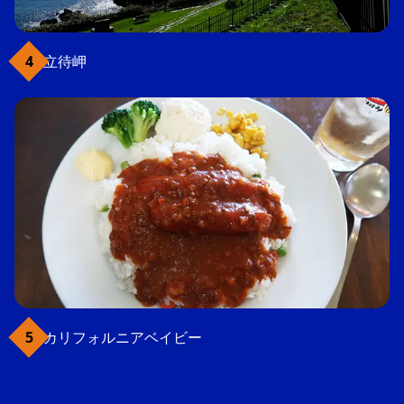
立待岬
カリフォルニアベイビー