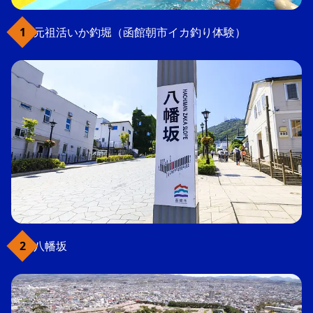
元祖活いか釣堀（函館朝市イカ釣り体験）
八幡坂