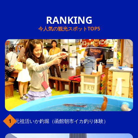
今人気の観光スポットTOP5
元祖活いか釣堀（函館朝市イカ釣り体験）