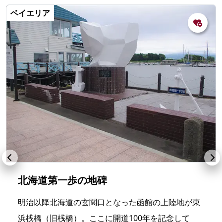
ベイエリア
北海道第一歩の地碑
明治以降北海道の玄関口となった函館の上陸地が東
浜桟橋（旧桟橋）。ここに開道100年を記念して