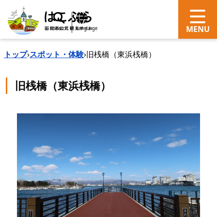
search
Language
トップ
›
スポット・体験
›
旧桟橋（東浜桟橋）
旧桟橋（東浜桟橋）