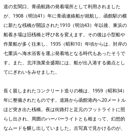
道の玄関口、青函航路の発着場所として利用されました
が、1908（明治41）年に青函連絡船が就航し、函館駅の横
に新たな桟橋が開設された1910（明治43）年以後、東浜の
船着き場は旧桟橋と呼び名を変えます。その後は小型船や
作業船が多く往来し、1935（昭和10）年頃からは、対岸の
七重浜へ海水浴客を運ぶ発着地となる時代もあったそうで
す。また、北洋漁業全盛期には、船が出入港する拠点とし
てにぎわいをみせました。
長く親しまれたコンクリート造りの橋は、1959（昭和34）
年に整備されたものです。道路から函館港内へ20メートル
ほど突き出た桟橋。夜は街路灯と足元のフットライトに照
らし出され、周囲のハーバーライトとも相まって、幻想的
なムードを醸し出していました。古写真で見かけるのが、