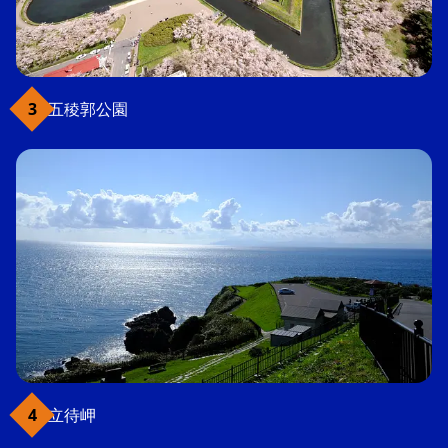
五稜郭公園
立待岬