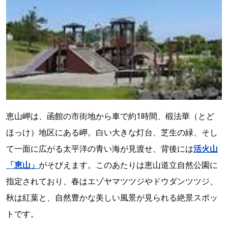
恵山岬は、函館の市街地から車で約1時間、椴法華（とど
ほっけ）地区にある岬。白い大きな灯台、芝生の緑、そし
て一面に広がる太平洋の青い海が見渡せ、背後には
活火山
「恵山」
がそびえます。このあたりは恵山道立自然公園に
指定されており、春はエゾヤマツツジやドウダンツツジ、
秋は紅葉と、自然豊かな美しい風景が見られる絶景スポッ
トです。