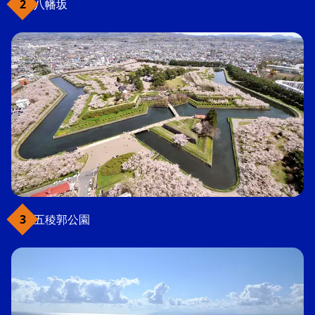
八幡坂
五稜郭公園