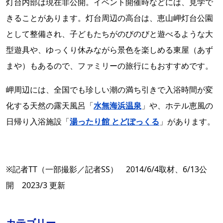
灯台内部は現在非公開。イベント開催時などには、見学で
きることがあります。灯台周辺の高台は、恵山岬灯台公園
として整備され、子どもたちがのびのびと遊べるような大
型遊具や、ゆっくり休みながら景色を楽しめる東屋（あず
まや）もあるので、ファミリーの旅行にもおすすめです。
岬周辺には、全国でも珍しい潮の満ち引きで入浴時間が変
化する天然の露天風呂「
水無海浜温泉
」や、ホテル恵風の
日帰り入浴施設「
湯ったり館 とどぽっくる
」があります。
※記者TT（一部撮影／記者SS） 2014/6/4取材、6/13公
開 2023/3 更新
カテゴリー