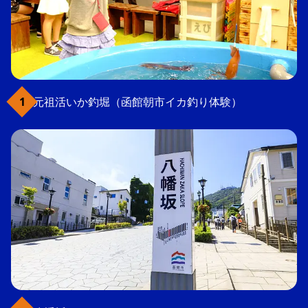
元祖活いか釣堀（函館朝市イカ釣り体験）