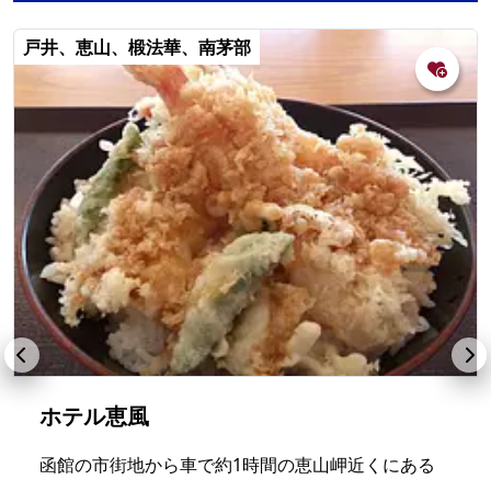
戸井、恵山、椴法華、南茅部
ホテル恵風
函館の市街地から車で約1時間の恵山岬近くにある