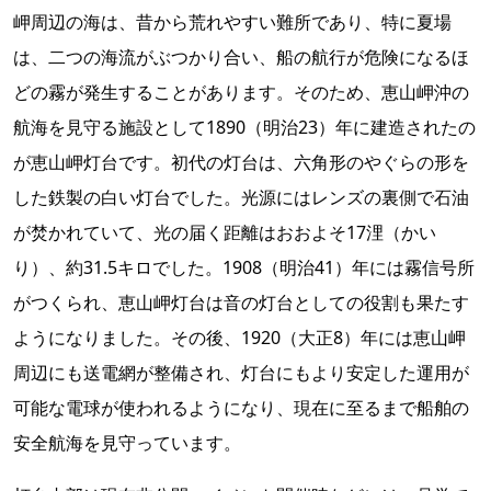
岬周辺の海は、昔から荒れやすい難所であり、特に夏場
は、二つの海流がぶつかり合い、船の航行が危険になるほ
どの霧が発生することがあります。そのため、恵山岬沖の
航海を見守る施設として1890（明治23）年に建造されたの
が恵山岬灯台です。初代の灯台は、六角形のやぐらの形を
した鉄製の白い灯台でした。光源にはレンズの裏側で石油
が焚かれていて、光の届く距離はおおよそ17浬（かい
り）、約31.5キロでした。1908（明治41）年には霧信号所
がつくられ、恵山岬灯台は音の灯台としての役割も果たす
ようになりました。その後、1920（大正8）年には恵山岬
周辺にも送電網が整備され、灯台にもより安定した運用が
可能な電球が使われるようになり、現在に至るまで船舶の
安全航海を見守っています。