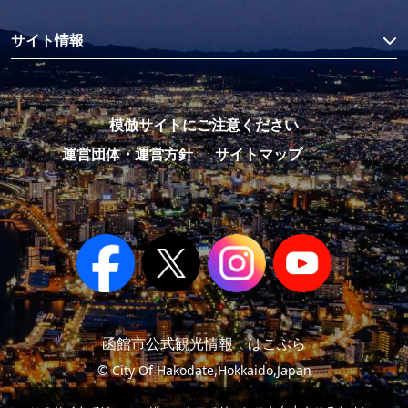
サイト情報
模倣サイトにご注意ください
運営団体・運営方針
サイトマップ
函館市公式観光情報 はこぶら
© City Of Hakodate,Hokkaido,Japan