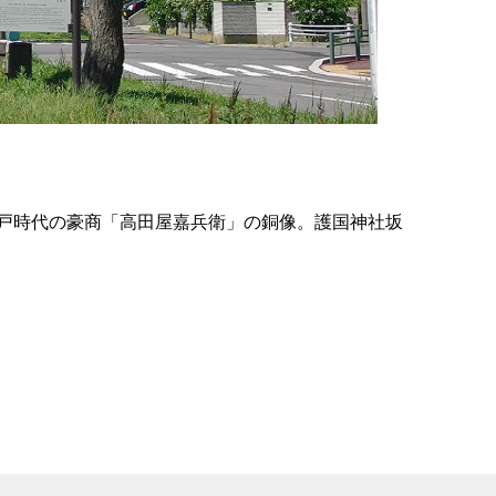
の
要
ベ
ト
イ
ン
戸時代の豪商「高田屋嘉兵衛」の銅像。護国神社坂
検