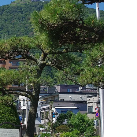
情
特
モ
ル
ー
ア
セ
イ
ン
年