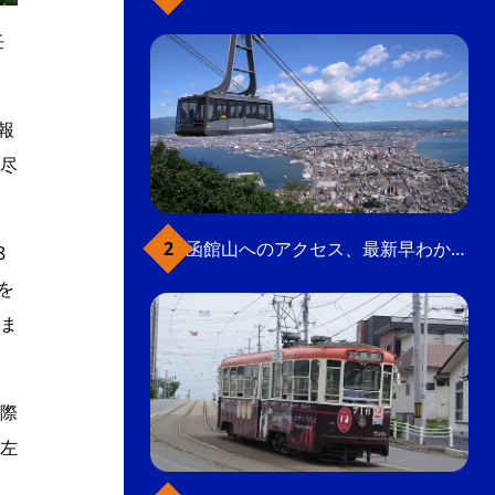
任
報
尽
函館山へのアクセス、最新早わかりガイド
8
を
ま
際
左