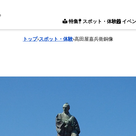
e
特集
スポット・体験
イベ
トップ
›
スポット・体験
›
高田屋嘉兵衛銅像