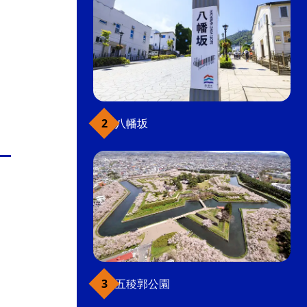
八幡坂
五稜郭公園