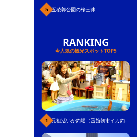
五稜郭公園の桜三昧
今人気の観光スポットTOP5
元祖活いか釣堀（函館朝市イカ釣り体験）