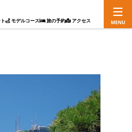
ント
モデルコース
旅の予約
アクセス
観
情
ス
ッ
ト
体
新