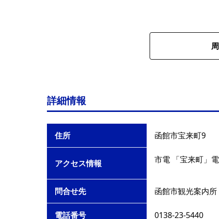
周
詳細情報
住所
函館市宝来町9
市電 「宝来町」電
アクセス情報
問合せ先
函館市観光案内所
電話番号
0138-23-5440