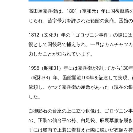
高田屋嘉兵衛は、1801（享和元）年に国後航
じられ、苗字帯刀を許された箱館の豪商。函館の
1812（文化9）年の「ゴロヴニン事件」の際
復として国後島で捕えられ、一旦はカムチャツカ
力したことが知られています。
1956（昭和31）年には嘉兵衛が没してから13
（昭和33）年、函館開港100年を記念して実
依頼し、かつて嘉兵衛の屋敷があった（現在の銀
した。
白御影石の台座の上に立つ銅像は、ゴロヴニン事
の、正装の仙台平の袴、白足袋、麻裏草履を履き
手には艦内で正装に着替えた際に脱いだ衣類を持