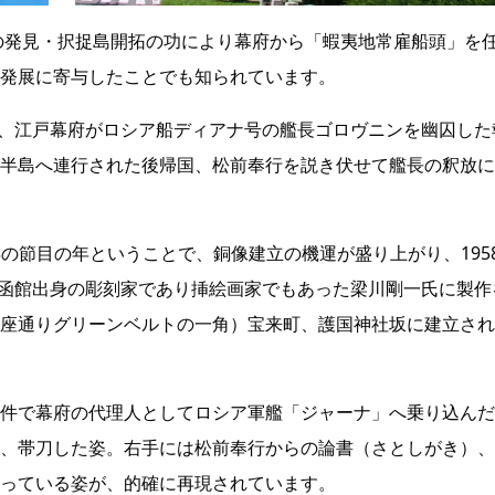
路の発見・択捉島開拓の功により幕府から「蝦夷地常雇船頭」を
発展に寄与したことでも知られています。
には、江戸幕府がロシア船ディアナ号の艦長ゴロヴニンを幽囚した
半島へ連行された後帰国、松前奉行を説き伏せて艦長の釈放に
0年の節目の年ということで、銅像建立の機運が盛り上がり、195
現。函館出身の彫刻家であり挿絵画家でもあった梁川剛一氏に製作
座通りグリーンベルトの一角）宝来町、護国神社坂に建立され
件で幕府の代理人としてロシア軍艦「ジャーナ」へ乗り込んだ
、帯刀した姿。右手には松前奉行からの論書（さとしがき）、
っている姿が、的確に再現されています。