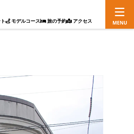
ント
モデルコース
旅の予約
アクセス
観
情
ス
ッ
ト
体
新