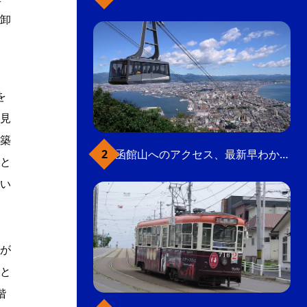
卸
を
見
築
函館山へのアクセス、最新早わかりガイド
と
い
が
と
階