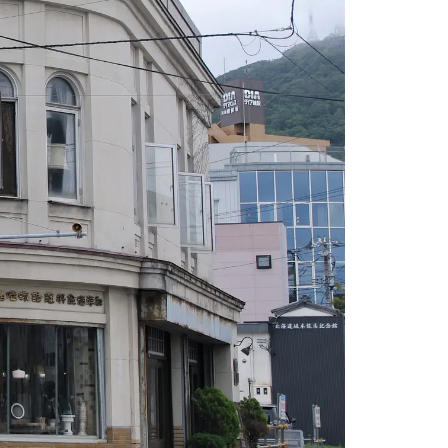
情
特
モ
ル
ー
ア
セ
イ
ン
年