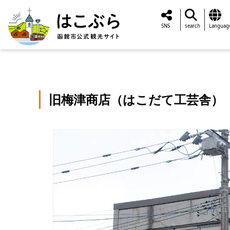
SNS
search
Languag
旧梅津商店（はこだて工芸舎）