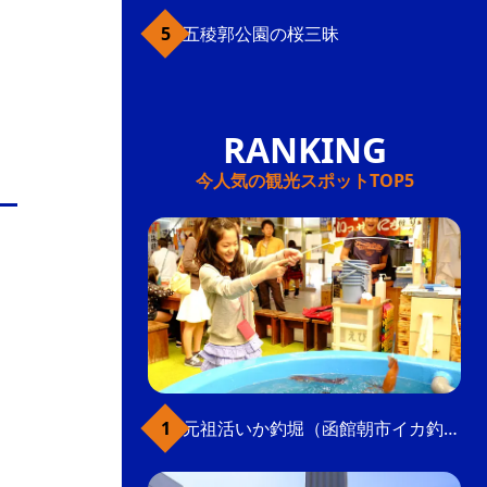
五稜郭公園の桜三昧
今人気の観光スポットTOP5
元祖活いか釣堀（函館朝市イカ釣り体験）