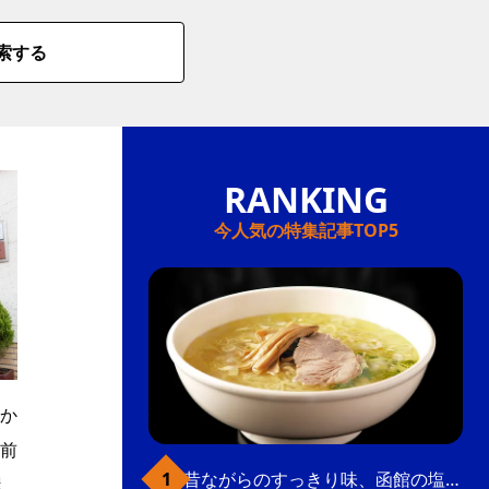
索する
今人気の特集記事TOP5
か
前
昔ながらのすっきり味、函館の塩ラーメン
屋