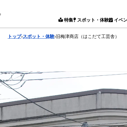
e
特集
スポット・体験
イベ
トップ
›
スポット・体験
›
旧梅津商店（はこだて工芸舎）