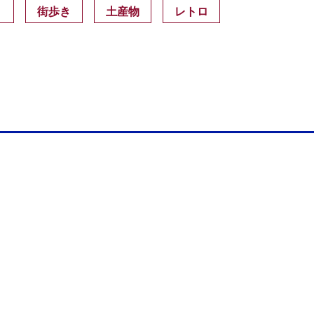
）
街歩き
土産物
レトロ