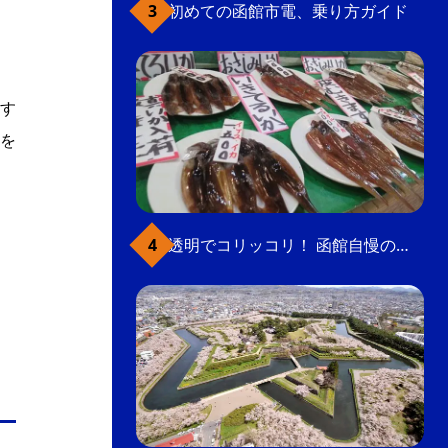
初めての函館市電、乗り方ガイド
す
を
透明でコリッコリ！ 函館自慢のいかをどうぞ