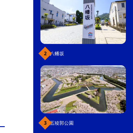
八幡坂
五稜郭公園