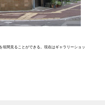
の
要
ベ
ト
イ
ン
を垣間見ることができる。現在はギャラリーショッ
検