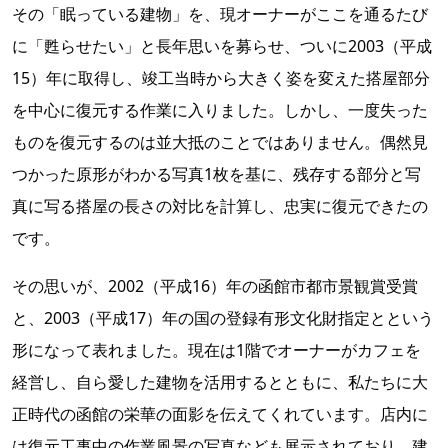
その「眠っている建物」を、現オーナーがここを通るたび
に「甦らせたい」と長年思いを募らせ、ついに2003（平成
15）年に取得し、竣工当時から大きく姿を変えた搭屋部分
を中心に復元する作業に入りました。しかし、一度失った
ものを復元するのは並大抵のことではありません。偶然見
つかった原形がわかる写真1枚を基に、残存する部分と写
真に写る搭屋の長さの対比を計算し、忠実に復元できたの
です。
その思いが、2002（平成16）年の函館市都市景観賞受賞
と、2003（平成17）年の国の登録有形文化財指定とという
形になって表れました。現在は1階でオーナーがカフェを
経営し、自ら愛した建物を活用するとともに、私たちに大
正時代の函館の栄華の面影を伝えてくれています。店内に
は復元工事中の作業風景の写真なども展示されており、建