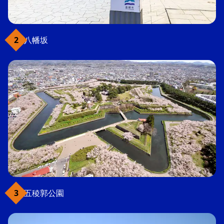
八幡坂
五稜郭公園