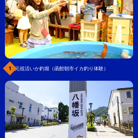
元祖活いか釣堀（函館朝市イカ釣り体験）