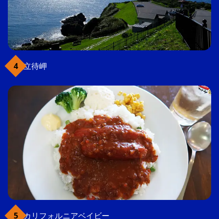
立待岬
カリフォルニアベイビー