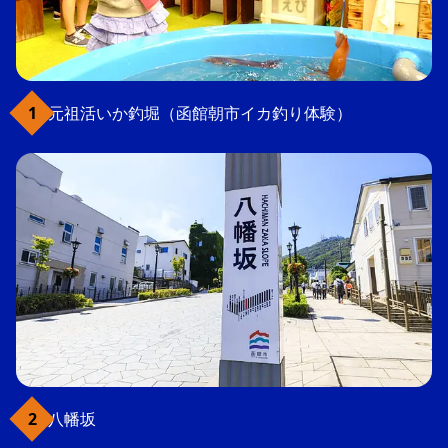
元祖活いか釣堀（函館朝市イカ釣り体験）
八幡坂