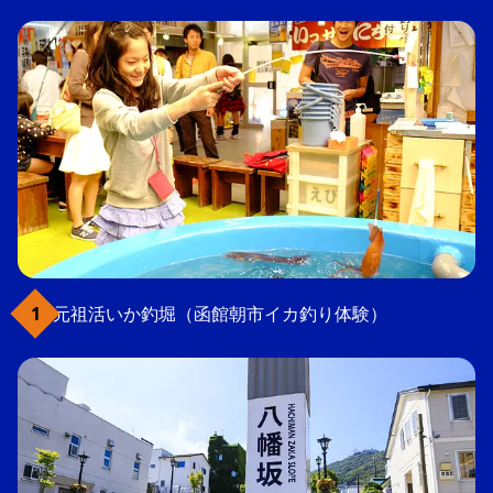
元祖活いか釣堀（函館朝市イカ釣り体験）