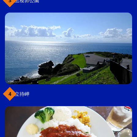
五稜郭公園
立待岬