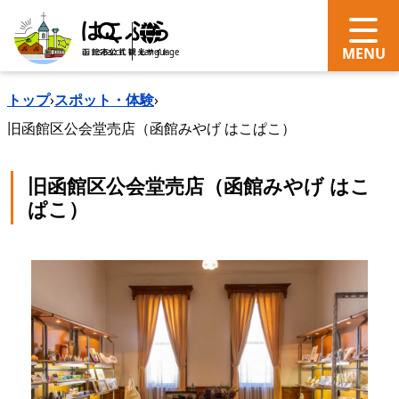
search
Language
トップ
›
スポット・体験
›
旧函館区公会堂売店（函館みやげ はこぱこ）
旧函館区公会堂売店（函館みやげ はこ
ぱこ）