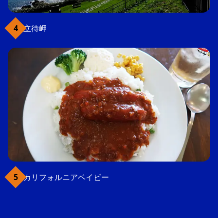
立待岬
カリフォルニアベイビー