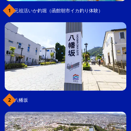
元祖活いか釣堀（函館朝市イカ釣り体験）
八幡坂