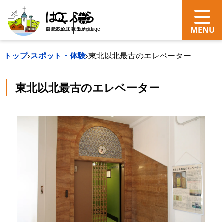
search
Language
トップ
›
スポット・体験
›
東北以北最古のエレベーター
東北以北最古のエレベーター