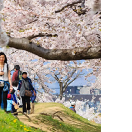
情
特
モ
ル
ー
ア
セ
イ
ン
年