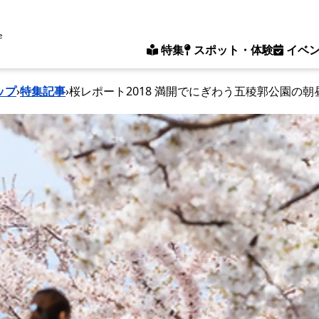
e
特集
スポット・体験
イベ
ップ
›
特集記事
›
桜レポート2018 満開でにぎわう五稜郭公園の朝