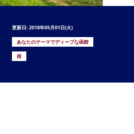
の
要
ベ
更新日: 2018年05月01日(火)
ト
あなたのテーマでディープな函館
イ
ン
桜
検