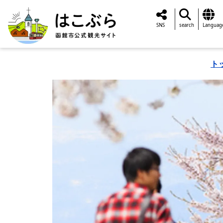
SNS
search
Languag
ト