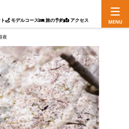
ント
モデルコース
旅の予約
アクセス
昼夜
観
情
ス
ッ
ト
体
新