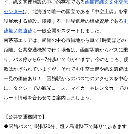
す。縄文関連施設の中心的存在である
函館市縄文文化交流
センター
は、北海道で唯一の国宝である「中空土偶」を常
設展示する施設。隣接する、世界遺産の構成資産である
史
跡垣ノ島遺跡
も一般公開をスタートしました。
南茅部エリアは、函館の中心市街地から車で1時間ほどの
距離。公共交通機関で行く場合は、函館駅前からバスに乗
り、バス停から6～7分歩いて向かいます。今のところ、便
数はかぎられていますが、それでも中空土偶や縄文遺跡は
一見の価値あり！ 函館駅からのバスでのアクセスを中心
に、タクシーでの観光コース、マイカーやレンタカーでの
ルート情報を合わせてご案内しましょう。
【公共交通機関で】
◆函館バスで1時間20分、垣ノ島遺跡下で降りて歩きます