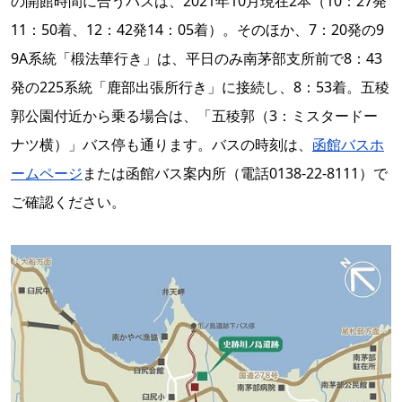
の開館時間に合うバスは、2021年10月現在2本（10：27発
11：50着、12：42発14：05着）。そのほか、7：20発の9
9A系統「椴法華行き」は、平日のみ南茅部支所前で8：43
発の225系統「鹿部出張所行き」に接続し、8：53着。五稜
郭公園付近から乗る場合は、「五稜郭（3：ミスタードー
ナツ横）」バス停も通ります。バスの時刻は、
函館バスホ
ームページ
または函館バス案内所（電話0138-22-8111）で
ご確認ください。