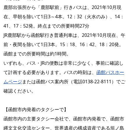
鹿部出張所から「鹿部駅前」行きバスは、2021年10月現
在、早朝を除いて1日3～4本。12：32（火水のみ）、14：
41、17：52発。終点までの所要時間27分
JR鹿部駅から函館駅行き普通列車は、2021年10月現在、午
前・夜間を除いて1日3本。15：18、16：42、18：20発。
函館までの所要時間は約1時間。
いずれも、バス・JRの便数は非常に少なく、事前に確認し
て計画する必要があります。バスの時刻は、
函館バスホー
ムページ
または函館バス案内所（電話0138-22-8111）でご
確認ください。
【函館市内発着のタクシーで】
函館市内の主要タクシー会社で、函館市内発着で、函館市
縄文文化交流センター、世界遺産の構成資産である垣ノ島