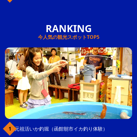
今人気の観光スポットTOP5
元祖活いか釣堀（函館朝市イカ釣り体験）