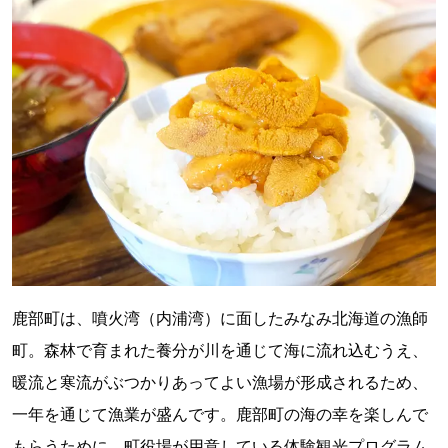
鹿部町は、噴火湾（内浦湾）に面したみなみ北海道の漁師
町。森林で育まれた養分が川を通じて海に流れ込むうえ、
暖流と寒流がぶつかりあってよい漁場が形成されるため、
一年を通じて漁業が盛んです。鹿部町の海の幸を楽しんで
もらうために、町役場が用意している体験観光プログラム