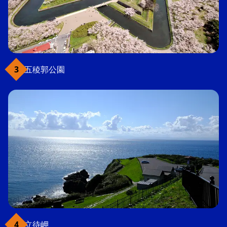
五稜郭公園
立待岬