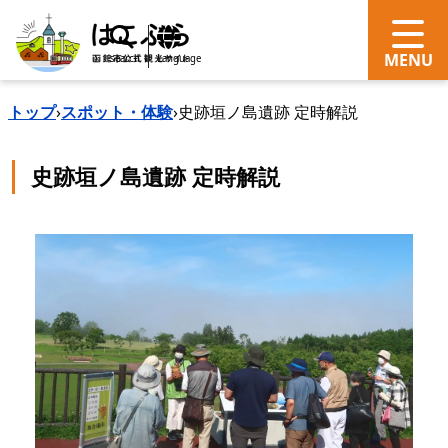
search
Language
トップ
›
スポット・体験
›
史跡垣ノ島遺跡 定時解説
史跡垣ノ島遺跡 定時解説