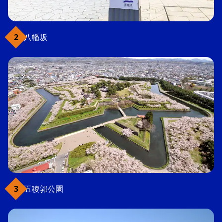
八幡坂
五稜郭公園