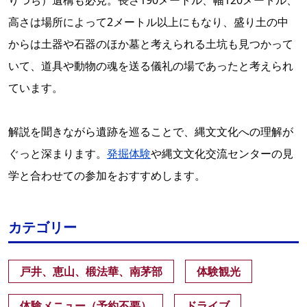
りつち）遺構も必見。長さ190メートル、幅120メートル、
高さは場所によって2メートル以上にもなり、盛り土の中
からは土器や石器のほか墓と考えられる土坑も見つかって
いて、道具や動物の魂を送る儀礼の場であったと考えられ
ています。
解説を聞きながら遺跡を巡ることで、縄文文化への理解が
ぐっと深まります。
発掘体験
や縄文文化交流センターの見
学と合わせての参加をおすすめします。
カテゴリー
戸井、恵山、椴法華、南茅部
体験観光
体験メニュー（予約不要）
ドライブ