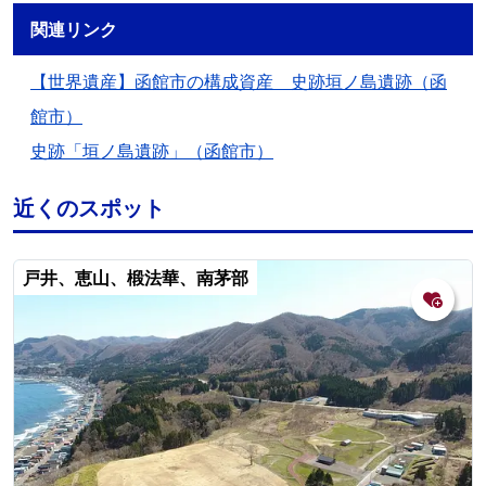
関連リンク
【世界遺産】函館市の構成資産 史跡垣ノ島遺跡（函
館市）
史跡「垣ノ島遺跡」（函館市）
近くのスポット
戸井、恵山、椴法華、南茅部