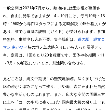
一般公開は2021年7月から。敷地内には遊歩道が整備さ
れ、自由に見学できますが、4～10月には、毎日10時・13
時・15時から専門スタッフによる定時解説（45分程度）が
あり、誰でも遺跡の説明（ガイド）が受けられます。参加
料無料、事前申し込み不要。集合場所は、
道の駅 縄文ロ
マン 南かやべ
脇の垣ノ島遺跡入り口から入った展望デッ
キ。定員は、1回あたり20名程度です。団体や冬期間（11
～3月）の解説については、別途問い合わせを。
見どころは、縄文中期後半の竪穴建物跡。深く掘り下げた
床の跡がくぼみになって残り、川や海、森に囲まれた自然
豊かな生活がしのばれます。また、広大な空間の周囲三方
に土を「コ」の字形に盛り上げた国内最大級の盛り土（も