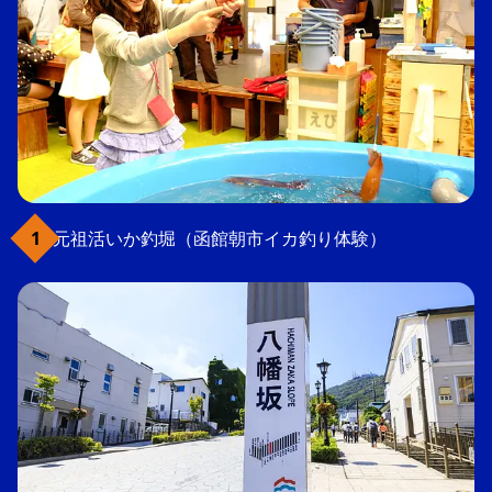
元祖活いか釣堀（函館朝市イカ釣り体験）