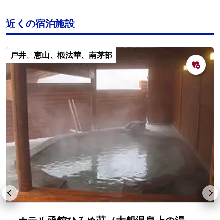
近くの宿泊施設
戸井、恵山、椴法華、南茅部